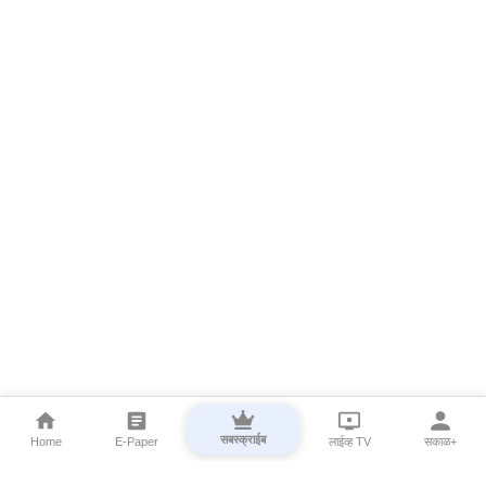
सबस्क्राईब
Home
E-Paper
लाईव्ह TV
सकाळ+