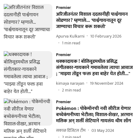
Premier
अरिजीतनंतर विशाल ददलानीही पार्श्वगायन
सोडणार? म्हणाले... 'पार्श्वगायनातून दूर
जाण्याचा विचार करू शकतो'
Apurva Kulkarni
10 February 2026
1
min read
Premier
धक्कादायक ! बॉलिवूडमधील प्रसिद्ध
संगीतकार-गायकाने गमावलेला त्याचा आवाज
; "माझ्या तोंडून फक्त हवा बाहेर येत होती..."
kimaya narayan
19 November 2024
2
min read
Premier
Pokémon : पोकेमॉनची नवी सीरीज येणार
बच्चेकंपनीच्या भेटीला; विशाल-शेखर, अरमान
मलिक अन् शर्ली सेटियाने गायलंय थीम साँग
सकाळ डिजिटल टीम
03 May 2024
2
min read