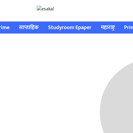
rime
साप्ताहिक
Studyroom Epaper
महाराष्ट्र
Pri