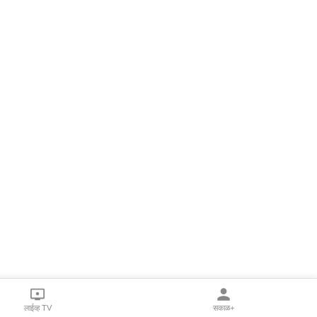
लाईव्ह TV
सकाळ+