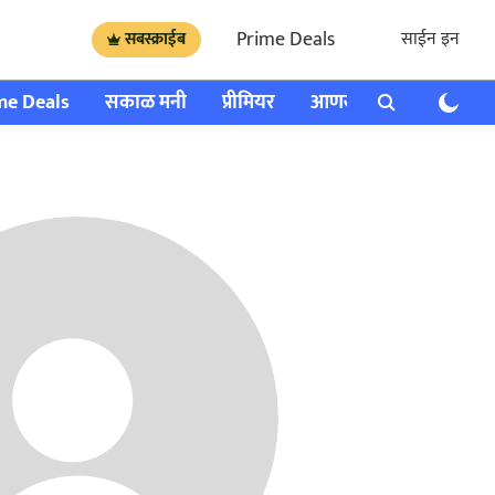
Prime Deals
साईन इन
सबस्क्राईब
me Deals
सकाळ मनी
प्रीमियर
आणखी
राशी भविष्य