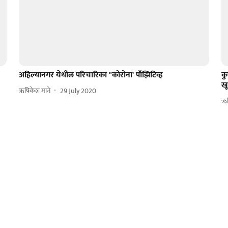
अहिल्यानगर येथील परिचारिका "कोरोना' पॉझिटिव्ह
कु
ख
ऋषिकेश माने
29 July 2020
ऋष