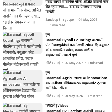
पवार यांची भावनिक पोस्ट; अजित दादांचे नाव
घेत म्हणाल्या..., 'दादांवर प्रेमकरणाऱ्यांना
विनंती'
Sandeep Shirguppe
04 May 2026
1
min read
पुणे
Baramati Bypoll Counting: बारामती
पोटनिवडणुकीची मतमोजणी सोमवारी; क्यूआर
कोड आधारित प्रवेश, कडक पोलीस
बंदोबस्ताची तयारी पूर्ण
मिलिंद संगई
02 May 2026
1
min read
पुणे
Baramati Agriculture AI innovation:
बारामतीच्या अँग्रिकल्चरल डेव्हलपमेंट ट्रस्टचा
अमेरिकेत गौरव
मिलिंद संगई
01 May 2026
1
min read
व्हिडिओ | Videos
Baramati By Election: दादांची आठवण,