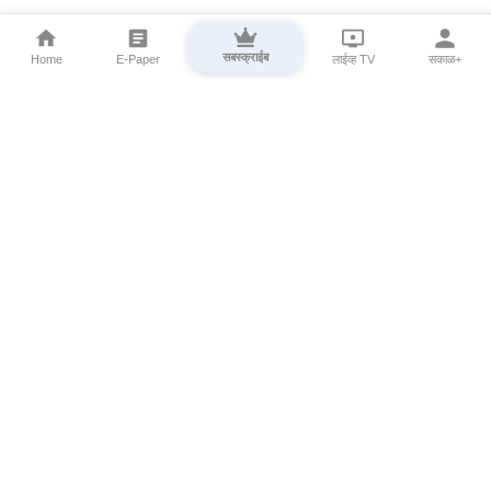
सबस्क्राईब
Home
E-Paper
लाईव्ह TV
सकाळ+
⌄
Marathi News
⌄
About Esakal
⌄
Digital Products
⌄
Sakal Programs