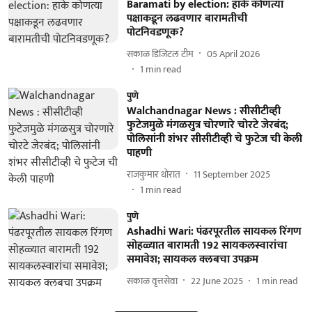
Baramati by election: हाके कोणत्या
पक्षाकडून लढवणार बारामतीची
पोटनिवडणूक?
सकाळ डिजिटल टीम
05 April 2026
1
min read
पुणे
Walchandnagar News : सीसीटीव्ही
फुटेजमुळे मंगळसुत्र चोरणारे चोरटे जेरबंद;
पोलिसांनी शंभर सीसीटीव्ही चे फुटेज ची केली
पाहणी
राजकुमार थोरात
11 September 2025
1
min read
पुणे
Ashadhi Wari: पंढरपूरतील सायकल रिंगण
सोहळ्यात बारामती 192 सायकलस्वारांचा
समावेश; सायकल क्लबचा उपक्रम
सकाळ वृत्तसेवा
22 June 2025
1
min read