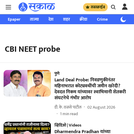
सबस्क्राईब
Epaper
ताज्या
देश
शहर
क्रीडा
Crime
साप्ताहिक
CBI NEET probe
पुणे
Land Deal Probe: निवडणुकीनंतर
महिनाभरात कोट्यवधींची जमीन खरेदी?
देवदत्त निकम यांच्यावर स्वाभिमानी शेतकरी
संघटनेचे गंभीर आरोप
डी. के. वळसे पाटील
02 August 2026
1
min read
व्हिडिओ | Videos
Dharmendra Pradhan यांच्या