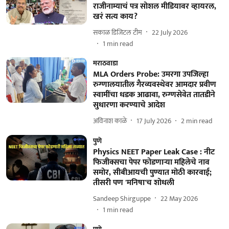
राजीनाम्याचं पत्र सोशल मीडियावर व्हायरल,
खरं सत्य काय?
सकाळ डिजिटल टीम
22 July 2026
1
min read
मराठवाडा
MLA Orders Probe: उमरगा उपजिल्हा
रुग्णालयातील गैरव्यवस्थेवर आमदार प्रवीण
स्वामींचा धडक आढावा, रुग्णसेवेत तातडीने
सुधारणा करण्याचे आदेश
अविनाश काळे
17 July 2026
2
min read
पुणे
Physics NEET Paper Leak Case : नीट
फिजीक्सचा पेपर फोडणाऱ्या महिलेचे नाव
समोर, सीबीआयची पुण्यात मोठी कारवाई;
तीसरी पण 'मनिषा'च शोधली
Sandeep Shirguppe
22 May 2026
1
min read