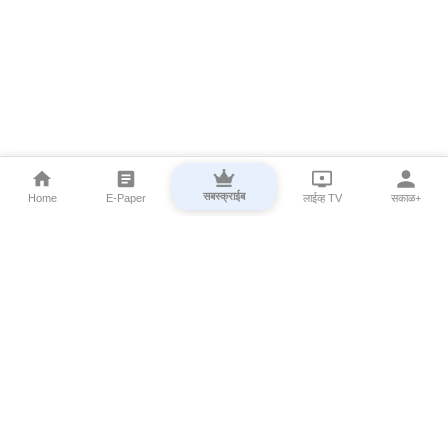
सबस्क्राईब
Home
E-Paper
लाईव्ह TV
सकाळ+