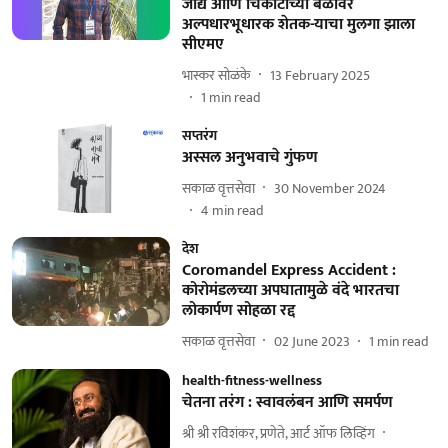
जीद्य आणि चिकाटीच्या बळावर
अल्पधारभूधारक शेतक-याचा मुलगा झाला
सीएमए
भास्कर सोळंके
13 February 2025
1
min read
सप्तरंग
अस्सल अनुभवाचे गुंफण
सकाळ वृत्तसेवा
30 November 2024
4
min read
देश
Coromandel Express Accident :
कोरोमंडलच्या अपघातामुळे वंदे भारतचा
लोकार्पण सोहळा रद्द
सकाळ वृत्तसेवा
02 June 2023
1
min read
health-fitness-wellness
चेतना तरंग : स्वावलंबन आणि समर्पण
श्री श्री रविशंकर, प्रणेते, आर्ट ऑफ लिव्हिंग