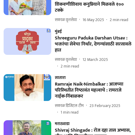
शिकवणीशिवाय कनुप्रियाने मिळवले १००
टक्के
सकाळ वृत्तसेवा
16 May 2025
2
min read
मुंबई
Shreeguru Paduka Darshan Utsav :
भक्तांचा सेवेचा निर्धार, देणग्यांसाठी सरसावले
हात
सकाळ वृत्तसेवा
12 March 2025
2
min read
सातारा
Ramraje Naik-Nimbalkar : आजच्‍या
परिस्‍थितीत निष्‍ठावंत महत्त्‍वाचे : रामराजे
नाईक-निंबाळकर
सकाळ डिजिटल टीम
23 February 2025
1
min read
मराठवाडा
Shivraj Shingade : रोज दहा तास अभ्यास,