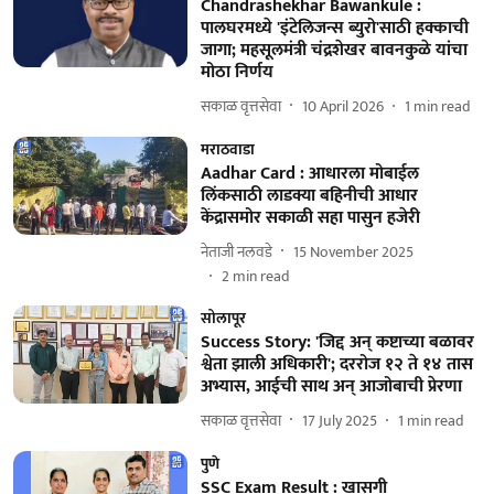
Chandrashekhar Bawankule :
पालघरमध्ये 'इंटेलिजन्स ब्युरो'साठी हक्काची
जागा; महसूलमंत्री चंद्रशेखर बावनकुळे यांचा
मोठा निर्णय
सकाळ वृत्तसेवा
10 April 2026
1
min read
मराठवाडा
Aadhar Card : आधारला मोबाईल
लिंकसाठी लाडक्या बहिनीची आधार
केंद्रासमोर सकाळी सहा पासुन हजेरी
नेताजी नलवडे
15 November 2025
2
min read
सोलापूर
Success Story: 'जिद्द अन्‌ कष्टाच्या बळावर
श्वेता झाली अधिकारी'; दररोज १२ ते १४ तास
अभ्यास, आईची साथ अन्‌ आजोबाची प्रेरणा
सकाळ वृत्तसेवा
17 July 2025
1
min read
पुणे
SSC Exam Result : खासगी