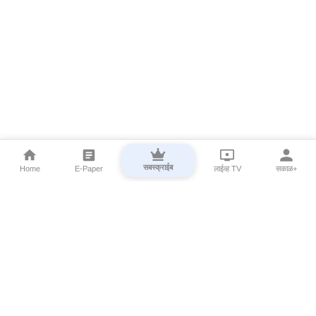
सबस्क्राईब
Home
E-Paper
लाईव्ह TV
सकाळ+