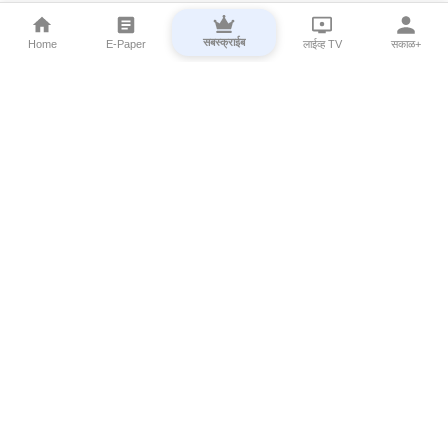
सबस्क्राईब
Home
E-Paper
लाईव्ह TV
सकाळ+
⌄
Marathi News
⌄
About Esakal
⌄
Digital Products
⌄
Sakal Programs