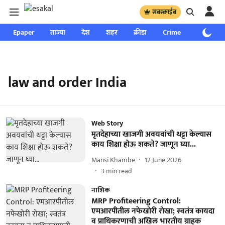
सबस्क्राईब
Epaper
ताज्या
देश
शहर
क्रीडा
Crime
साप्ताहिक
law and order India
Web Story
मृतदेहाच्या खाजगी अवयवांची थट्टा केल्यास
काय शिक्षा होऊ शकते? जाणून घ्या...
Mansi Khambe
12 June 2026
3
min read
नाशिक
MRP Profiteering Control:
एमआरपीतील नफेखोरी रोखा; स्वतंत्र कायदा
व प्राधिकरणाची अखिल भारतीय ग्राहक