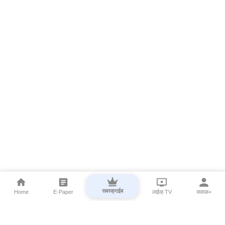
सबस्क्राईब
Home
E-Paper
लाईव्ह TV
सकाळ+