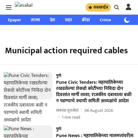
सबस्क्राईब
Epaper
ताज्या
देश
शहर
क्रीडा
Crime
साप्ताहिक
Municipal action required cables
पुणे
Pune Civic Tenders: महापालिकेच्या
रखडलेल्या शेकडो कोटींच्या निविदा दोन
दिवसांत मार्गी लावा; राजकीय दबावाला बळी
न पडण्याचे स्थायी समिती अध्यक्षांचे आदेश
सकाळ वृत्तसेवा
06 August 2026
1
min read
पुणे
Pune News : महापालिकेच्या मालमत्तांवरील