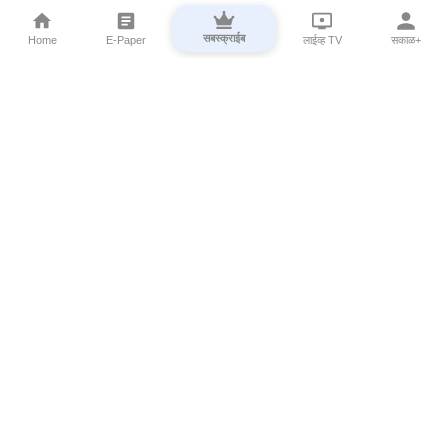
सबस्क्राईब
Home
E-Paper
लाईव्ह TV
सकाळ+
⌄
Marathi News
⌄
About Esakal
⌄
Digital Products
⌄
Sakal Programs