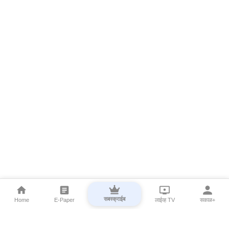
सबस्क्राईब
Home
E-Paper
लाईव्ह TV
सकाळ+