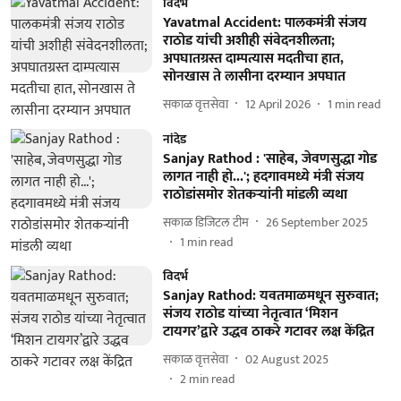
विदर्भ
Yavatmal Accident: पालकमंत्री संजय
राठोड यांची अशीही संवेदनशीलता;
अपघातग्रस्त दाम्पत्यास मदतीचा हात,
सोनखास ते लासीना दरम्यान अपघात
सकाळ वृत्तसेवा
12 April 2026
1
min read
नांदेड
Sanjay Rathod : 'साहेब, जेवणसुद्धा गोड
लागत नाही हो...'; हदगावमध्ये मंत्री संजय
राठोडांसमोर शेतकऱ्यांनी मांडली व्यथा
सकाळ डिजिटल टीम
26 September 2025
1
min read
विदर्भ
Sanjay Rathod: यवतमाळमधून सुरुवात;
संजय राठोड यांच्या नेतृत्वात ‘मिशन
टायगर’द्वारे उद्धव ठाकरे गटावर लक्ष केंद्रित
सकाळ वृत्तसेवा
02 August 2025
2
min read