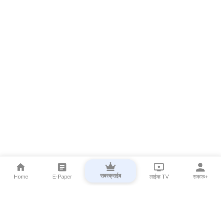
सबस्क्राईब
Home
E-Paper
लाईव्ह TV
सकाळ+