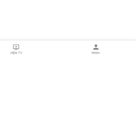
लाईव्ह TV
सकाळ+