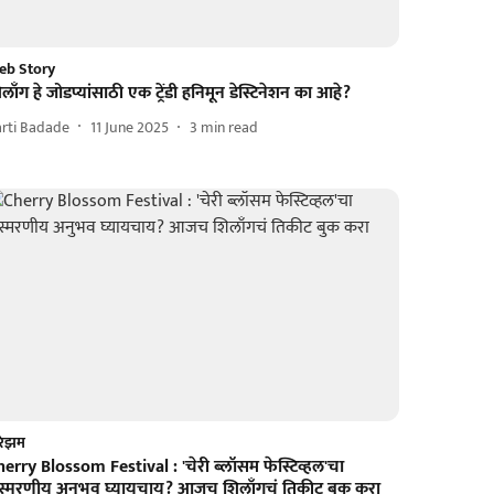
eb Story
लाँग हे जोडप्यांसाठी एक ट्रेंडी हनिमून डेस्टिनेशन का आहे?
rti Badade
11 June 2025
3
min read
रिझम
erry Blossom Festival : 'चेरी ब्लॉसम फेस्टिव्हल'चा
ंस्मरणीय अनुभव घ्यायचाय? आजच शिलाँगचं तिकीट बुक करा