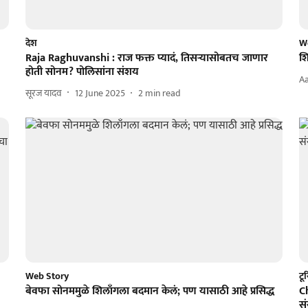
देश
W
Raja Raghuvanshi : राज फक्त प्यादं, तिसऱ्यासोबतच जाणार
शि
होती सोनम? पोलिसांना संशय
Aa
सूरज यादव
12 June 2025
2
min read
Web Story
टू
बेवफा सोनममुळे शिलाँगला बदमान केलं; पण यासाठी आहे प्रसिद्ध
Ch
स