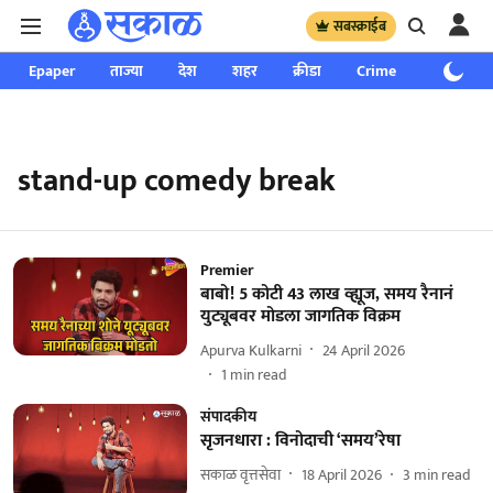
सबस्क्राईब
Epaper
ताज्या
देश
शहर
क्रीडा
Crime
साप्ताहिक
stand-up comedy break
Premier
बाबो! 5 कोटी 43 लाख व्ह्यूज, समय रैनानं
युट्यूबवर मोडला जागतिक विक्रम
Apurva Kulkarni
24 April 2026
1
min read
संपादकीय
सृजनधारा : विनोदाची ‘समय’रेषा
सकाळ वृत्तसेवा
18 April 2026
3
min read