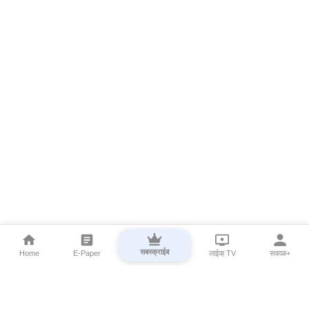
सबस्क्राईब
Home
E-Paper
लाईव्ह TV
सकाळ+