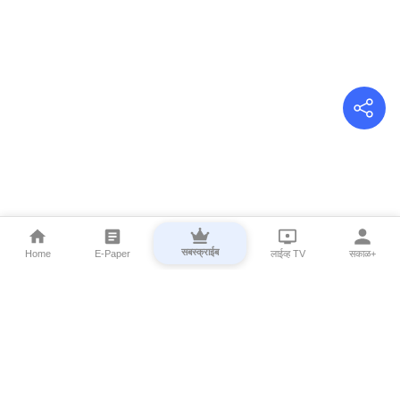
सबस्क्राईब
Home
E-Paper
लाईव्ह TV
सकाळ+