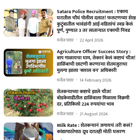
Satara Police Recruitment : एकाच
घरातील चौघं पोलीस दलात! फलटणच्या शेख
कुटुंबातील भावंडांनी आई-वडिलांचं स्वप्न केलं
पूर्ण, पुण्यात 3 तर साताऱ्यात एकाची निवड
मनोज पवार
22 April 2026
Agriculture Officer Success Story :
बाप गाळायचा घाम, लेकानं केलं कष्टाचं चीज!
डाळिंबाची छाटणी करणाऱ्या शेतमजुराचा
मुलगा झाला 'क्लास वन' अधिकारी
मनोज पवार
14 February 2026
शेतकऱ्याच्या कष्टाचे झाले चीज!
बोडकेवाडीतील डाळिंबाला मिळाला विक्रमी
दर, प्रतिकिलो 224 रुपयांचा भाव
मनोज पवार
21 August 2024
Milk Rate : शेतकऱ्यानं जगायचं तरी कसं?
कांद्यापाठोपाठ दूध दरातही मोठी घसरण