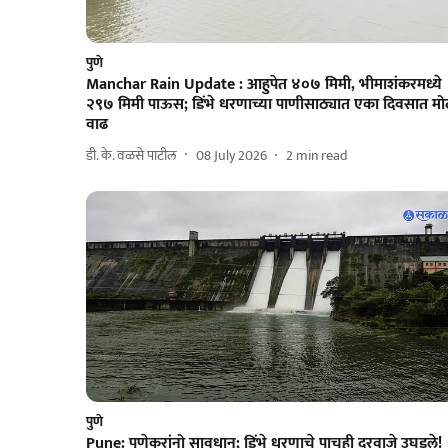
पुणे
Manchar Rain Update : आहुपेत ४०७ मिमी, भीमाशंकरमध्ये
२९७ मिमी पाऊस; डिंभे धरणाच्या पाणीसाठ्यात एका दिवसात मो
वाढ
डी. के. वळसे पाटील
08 July 2026
2
min read
पुणे
Pune: पुणेकरांनो सावधान; डिंभे धरणाचे पाचही दरवाजे उघडले!