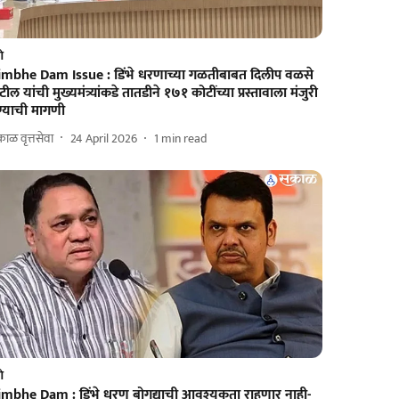
णे
imbhe Dam Issue : डिंभे धरणाच्या गळतीबाबत दिलीप वळसे
टील यांची मुख्यमंत्र्यांकडे तातडीने १७१ कोटींच्या प्रस्तावाला मंजुरी
ण्याची मागणी
ाळ वृत्तसेवा
24 April 2026
1
min read
णे
imbhe Dam : डिंभे धरण बोगद्याची आवश्यकता राहणार नाही-