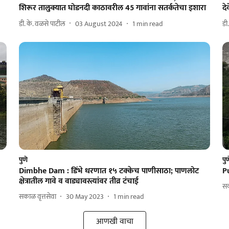
शिरूर तालुक्यात घोडनदी काठावरील 45 गावांना सतर्कतेचा इशारा
दे
डी. के. वळसे पाटील
03 August 2024
1
min read
डी
पुणे
पु
Dimbhe Dam : डिंभे धरणात १५ टक्केच पाणीसाठा; पाणलोट
Pu
क्षेत्रातील गावे व वाड्यावस्त्यांवर तीव्र टंचाई
सक
सकाळ वृत्तसेवा
30 May 2023
1
min read
आणखी वाचा