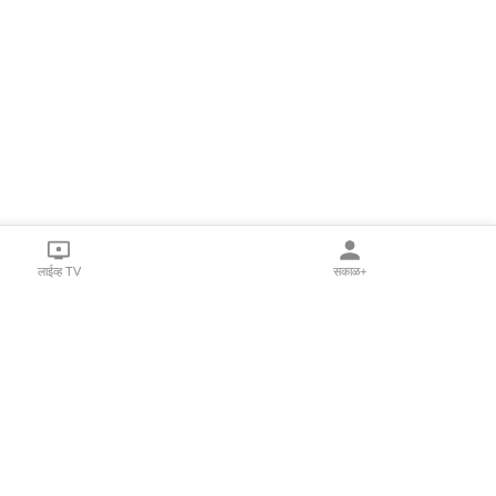
लाईव्ह TV
सकाळ+