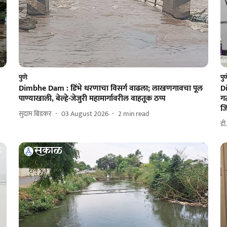
पुणे
पु
Dimbhe Dam : डिंभे धरणाचा विसर्ग वाढला; लाखणगावचा पूल
Di
पाण्याखाली, बेल्हे-जेजुरी महामार्गावरील वाहतूक ठप्प
गत
जि
सुदाम बिडकर
03 August 2026
2
min read
डी