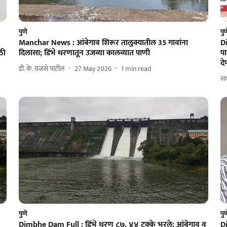
पुणे
पु
Manchar News : आंबेगाव शिरूर तालुक्यातील 35 गावांना
D
ठी
दिलासा; डिंभे धरणातून उजव्या कालव्यात पाणी
पा
दे
डी. के. वळसे पाटील
27 May 2026
1
min read
सक
पुणे
पु
Dimbhe Dam Full : डिंभे धरण ८७. ४४ टक्के भरले; आंबेगाव व
D