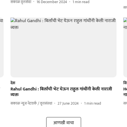
सकाळ वृत्तसेवा
16 December 2024
1
min read
स
देश
वि
Rahul Gandhi : बिर्लांची भेट घेऊन राहुल गांधींनी केली नाराजी
H
व्यक्त
न
सकाळ न्यूज नेटवर्क / वृत्तसंस्था
27 June 2024
1
min read
सक
आणखी वाचा