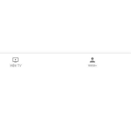
लाईव्ह TV
सकाळ+