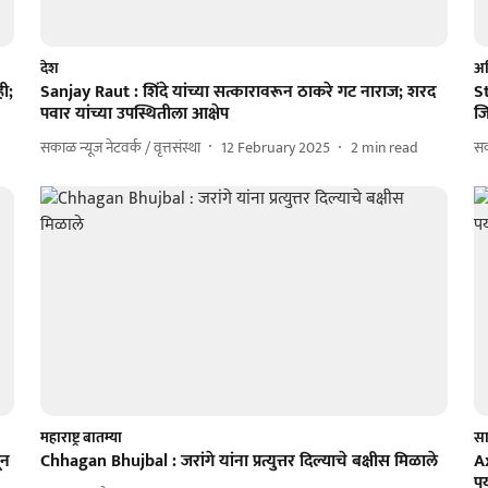
देश
अह
ी;
Sanjay Raut : शिंदे यांच्या सत्कारावरून ठाकरे गट नाराज; शरद
S
पवार यांच्या उपस्थितीला आक्षेप
जि
सकाळ न्यूज नेटवर्क / वृत्तसंस्था
12 February 2025
2
min read
स
महाराष्ट्र बातम्या
सा
ून
Chhagan Bhujbal : जरांगे यांना प्रत्युत्तर दिल्याचे बक्षीस मिळाले
Ax
पर