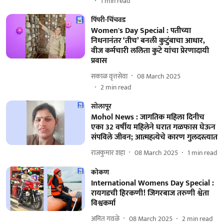
1
min read
पिंपरी-चिंचवड
Women's Day Special : पतीच्या
निधनानंतर ‘तीच’ बनली कुटुंबाचा आधार,
वीज कर्मचारी ललिता कुटे यांचा प्रेरणादायी
प्रवास
सकाळ वृत्तसेवा
08 March 2025
2
min read
सोलापूर
Mohol News : जागतिक महिला दिनीच
एका 32 वर्षीय महिलेने घरात गळफास घेऊन
संपविले जीवन; आत्महत्येचे कारण गुलदस्त्यात
राजकुमार शहा
08 March 2025
1
min read
कोकण
International Womens Day Special :
रायगडची हिरकणी! जिगरबाज तरुणी श्वेता
विश्वकर्मा
अमित गवळे
08 March 2025
2
min read