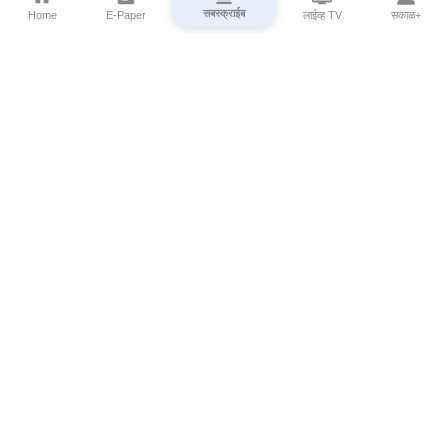
सबस्क्राईब
Home
E-Paper
लाईव्ह TV
सकाळ+
⌄
Marathi News
⌄
About Esakal
⌄
Digital Products
⌄
Sakal Programs