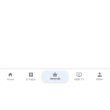
सबस्क्राईब
Home
E-Paper
लाईव्ह TV
सकाळ+