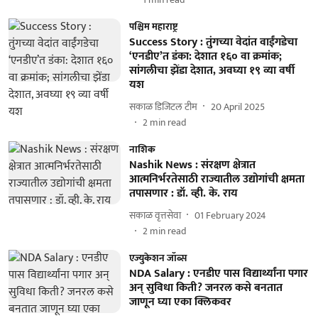
पश्चिम महाराष्ट्र
Success Story : तुंगच्या वेदांत वाईंगडेचा
‘एनडीए’त डंका: देशात १६० वा क्रमांक;
सांगलीचा झेंडा देशात, अवघ्या १९ व्या वर्षी
यश
सकाळ डिजिटल टीम
20 April 2025
2
min read
नाशिक
Nashik News : संरक्षण क्षेत्रात
आत्मनिर्भरतेसाठी राज्यातील उद्योगांची क्षमता
तपासणार : डॉ. व्ही. के. राय
सकाळ वृत्तसेवा
01 February 2024
2
min read
एज्युकेशन जॉब्स
NDA Salary : एनडीए पास विद्यार्थ्यांना पगार
अन् सुविधा किती? जनरल कसे बनतात
जाणून घ्या एका क्लिकवर