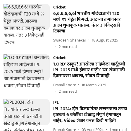
Cricket
6,6,6,6,6,6! भारतीय गोलंदाजाची T20
मध्ये १९ चेंडूंत फिफ्टी, आठव्या क्रमांकावर
आला धुमाकूळ घातला, नंतर ३ विकेट्सही
टिपल्या
Swadesh Ghanekar
18 August 2025
2
min read
Cricket
'LORD' ठाकूर! अनसोल्ड राहिलेला शार्दूलची
IPL 2025 मध्ये होणार एन्ट्री? 'या' संघासाठी
देवासारखा धावला, सोबत शिवमही
Pranali Kodre
18 March 2025
2
min read
IPL
IPL 2024: दोन विजयांनंतर लखनऊला तगडा
झटका! 6 कोटींचा खेळाडू संपूर्ण हंगामातून
बाहेर, Video शेअर करत दिली माहिती
Pranali Kodre
03 April 2024
1
min read