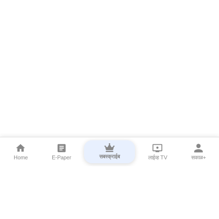
सबस्क्राईब
Home
E-Paper
लाईव्ह TV
सकाळ+