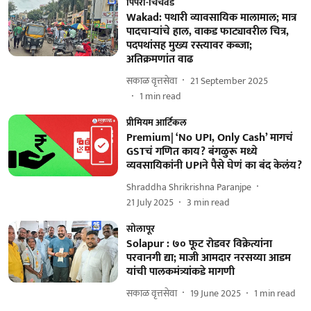
पिंपरी-चिंचवड
Wakad: पथारी व्यावसायिक मालामाल; मात्र
पादचाऱ्यांचे हाल, वाकड फाट्यावरील चित्र,
पदपथांसह मुख्य रस्त्यावर कब्जा;
अतिक्रमणांत वाढ
सकाळ वृत्तसेवा
21 September 2025
1
min read
प्रीमियम आर्टिकल
Premium| ‘No UPI, Only Cash’ मागचं
GSTचं गणित काय? बंगळुरू मध्ये
व्यवसायिकांनी UPIने पैसे घेणं का बंद केलंय?
Shraddha Shrikrishna Paranjpe
21 July 2025
3
min read
सोलापूर
Solapur : ७० फूट रोडवर विक्रेत्यांना
परवानगी द्या; माजी आमदार नरसय्या आडम
यांची पालकमंत्र्यांकडे मागणी
सकाळ वृत्तसेवा
19 June 2025
1
min read