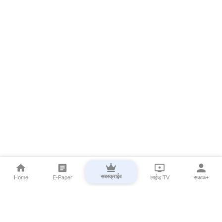
सबस्क्राईब
Home
E-Paper
लाईव्ह TV
सकाळ+