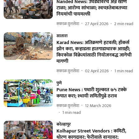
Nanded News: उघड्यावरचे अन्न खाणे
टाळा; आरोग्य सांभाळा; स्वच्छतेबाबतच्या
नियमांची पायमल्ली
सकाळ वृत्तसेवा
27 April 2026
2
min read
सातारा
Karad News: अतिक्रमणे हटवली; हॉकर्स
झोन करा, कऱ्हाडला हातगाडाधारक आग्रही;
किरकोळ विक्रेत्यांसाठी नियोजनबद्ध जागेची
मागणी
सकाळ वृत्तसेवा
02 April 2026
1
min read
पुणे
Pune News : पथारी शुल्कात ७५ टक्के
कपात करा; स्थायी समितीपुढे ठराव
सकाळ वृत्तसेवा
12 March 2026
1
min read
कोल्हापूर
Kolhapur Street Vendors : कमिटी,
धोरण कागदावर; फेरीवाले वाऱ्यावर;