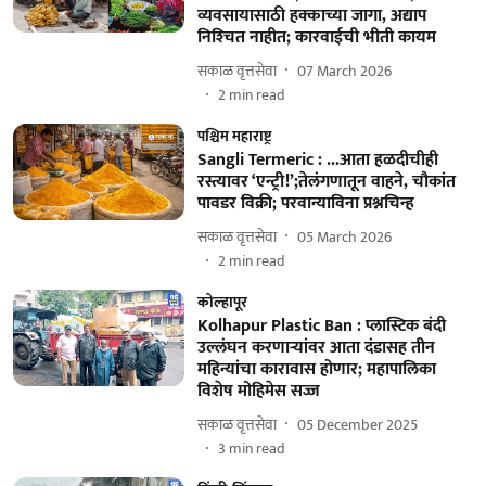
व्यवसायासाठी हक्काच्या जागा, अद्याप
निश्‍चित नाहीत; कारवाईची भीती कायम
सकाळ वृत्तसेवा
07 March 2026
2
min read
पश्चिम महाराष्ट्र
Sangli Termeric : ...आता हळदीचीही
रस्त्यावर ‘एन्ट्री!’;तेलंगणातून वाहने, चौकांत
पावडर विक्री; परवान्याविना प्रश्नचिन्ह
सकाळ वृत्तसेवा
05 March 2026
2
min read
कोल्हापूर
Kolhapur Plastic Ban : प्लास्टिक बंदी
उल्लंघन करणाऱ्यांवर आता दंडासह तीन
महिन्यांचा कारावास होणार; महापालिका
विशेष मोहिमेस सज्ज
सकाळ वृत्तसेवा
05 December 2025
3
min read