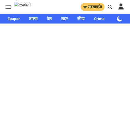
सबस्क्राईब
Epaper
ताज्या
देश
शहर
क्रीडा
Crime
साप्ताहिक