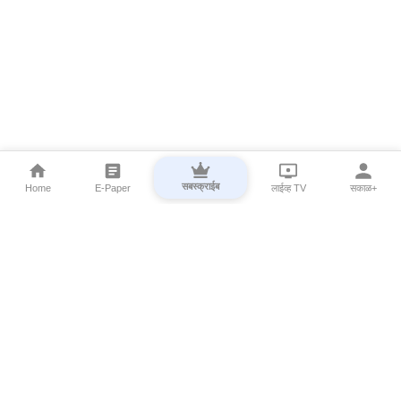
सबस्क्राईब
Home
E-Paper
लाईव्ह TV
सकाळ+