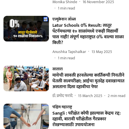
Monika Shinde
16 November 2025
1
min read
एज्युकेशन जॉब्स
Latur Schools 0% Result: लातूर
पॅटर्नमधल्या १० शाळांमध्ये एकही विद्यार्थी
पास नाही! संपूर्ण महाराष्ट्रात 0% वाल्या शाळा
किती?
Anushka Tapshalkar
13 May 2025
1
min read
सातारा
मायेची सावली हरवलेल्या कार्तिकची नियतीने
घेतली सत्त्वपरीक्षा; आईचा मृतदेह दवाखान्यात
असताना दिला दहावीचा पेपर
डॉ. प्रमोद फरांदे
15 March 2025
2
min read
पश्चिम महाराष्ट्र
Sangli : परीक्षेत कॉपी झाल्यास केंद्रच रद्द:
दहावी, बारावी परीक्षेतील गैरप्रकार
रोखण्यासाठी उपाययोजना