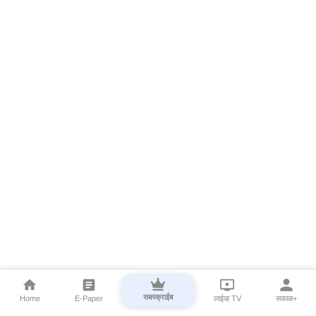
सबस्क्राईब
Home
E-Paper
लाईव्ह TV
सकाळ+