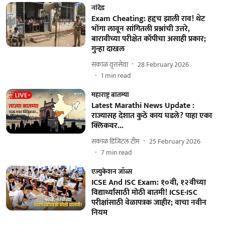
नांदेड
Exam Cheating: हद्दच झाली राव! थेट
भोंगा लावून सांगितली प्रश्नांची उत्तरे,
बारावीच्या परीक्षेत कॉपीचा असाही प्रकार;
गुन्हा दाखल
सकाळ वृत्तसेवा
28 February 2026
1
min read
महाराष्ट्र बातम्या
Latest Marathi News Update :
राज्यासह देशात कुठे काय घडले? पाहा एका
क्लिकवर...
सकाळ डिजिटल टीम
25 February 2026
7
min read
एज्युकेशन जॉब्स
ICSE And ISC Exam: १०वी, १२वीच्या
विद्यार्थ्यांसाठी मोठी बातमी! ICSE-ISC
परीक्षांसाठी वेळापत्रक जाहीर; वाचा नवीन
नियम