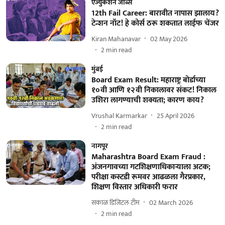
एज्युकेशन जॉब्स
12th Fail Career: बारावीत नापास झालाय?
टेन्शन नॉट! हे कोर्स ठरू शकतात लाईफ चेंजर
Kiran Mahanavar
02 May 2026
2
min read
मुंबई
Board Exam Result: महाराष्ट्र बोर्डाच्या
१०वी आणि १२वी निकालावर संकट! निकाल
उशिरा लागण्याची शक्यता; कारण काय?
Vrushal Karmarkar
25 April 2026
2
min read
नागपूर
Maharashtra Board Exam Fraud :
अंजनगावच्या गटशिक्षणाधिकाऱ्याला अटक;
परीक्षा कस्टडी रूमवर आढळला गैरप्रकार,
शिक्षण विस्तार अधिकारी फरार
सकाळ डिजिटल टीम
02 March 2026
2
min read