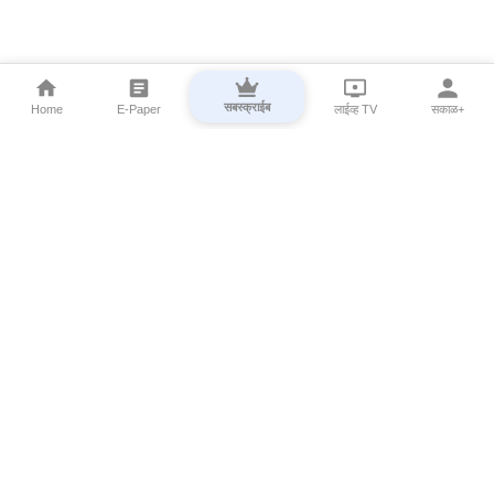
सबस्क्राईब
Home
E-Paper
लाईव्ह TV
सकाळ+
⌄
Marathi News
⌄
About Esakal
⌄
Digital Products