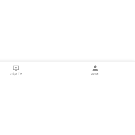
लाईव्ह TV
सकाळ+