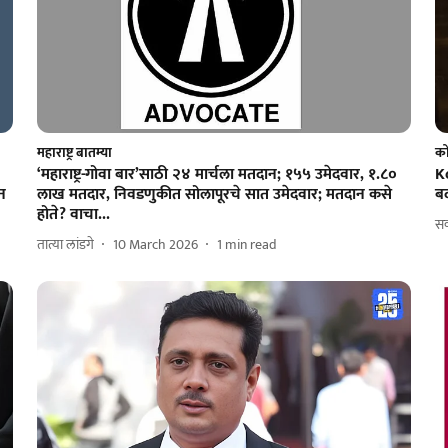
महाराष्ट्र बातम्या
को
‘महाराष्ट्र-गोवा बार’साठी २४ मार्चला मतदान; १५५ उमेदवार, १.८०
Ko
न
लाख मतदार, निवडणुकीत सोलापूरचे सात उमेदवार; मतदान कसे
ब
होते? वाचा...
सक
तात्या लांडगे
10 March 2026
1
min read