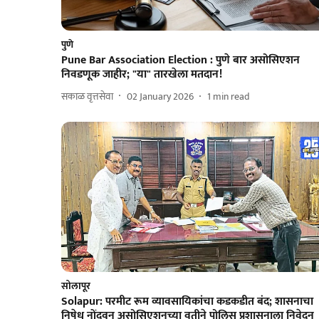
पुणे
Pune Bar Association Election : पुणे बार असोसिएशन
निवडणूक जाहीर; "या" तारखेला मतदान!
सकाळ वृत्तसेवा
02 January 2026
1
min read
सोलापूर
Solapur: परमीट रूम व्यावसायिकांचा कडकडीत बंद; शासनाचा
निषेध नोंदवून असोसिएशनच्या वतीने पोलिस प्रशासनाला निवेदन