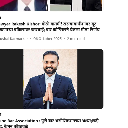
श
awyer Rakesh Kishor: मोठी बातमी! सरन्यायाधीशांवर बूट
ेकणाऱ्या वकिलावर कारवाई; बार कौन्सिलने घेतला मोठा निर्णय
rushal Karmarkar
06 October 2025
2
min read
णे
une Bar Association : पुणे बार असोसिएशनच्या अध्यक्षपदी
ॅड. केतन कोठावळे