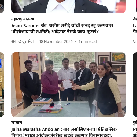
महाराष्ट्र बातम्या
दे
Asim Sarode: अ‍ॅड. असीम सरोदे यांची सनद रद्द करण्यास
L
‘बीसीआय’ची स्थगिती; आदेशात नेमकं काय म्हटलं?
फ
सकाळ वृत्तसेवा
18 November 2025
1
min read
V
सातारा
पु
Jalna Maratha Andolan : बार असोसिएशनचा ऐतिहासिक
P
निर्णय! मराठा आंदोलकांवरील खटले लढणार विनामोबदला,
अ‍