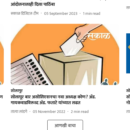
आंदोलनालाही दिला पाठिंबा
सक
सकाळ डिजिटल टीम
05 September 2023
1
min read
सोलापूर
सो
पण
सोलापूर बार असोसिएशनचा नवा अध्यक्ष कोण? ॲड.
स
गायकवाडविरूध्द ॲड. फताटे यांच्यात लढत
नो
तात्या लांडगे
05 November 2022
2
min read
ता
आणखी वाचा