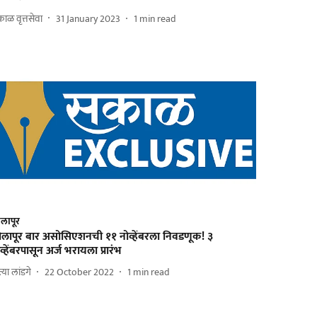
ाळ वृत्तसेवा
31 January 2023
1
min read
लापूर
ोलापूर बार असोसिएशनची ११ नोव्हेंबरला निवडणूक! ३
व्हेंबरपासून अर्ज भरायला प्रारंभ
त्या लांडगे
22 October 2022
1
min read