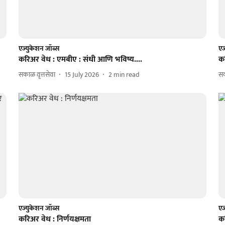
एज्युकेशन जॉब्स
एज
करिअर वेध : एमबीए : संधी आणि भविष्य....
क
सकाळ वृत्तसेवा
15 July 2026
2
min read
सक
एज्युकेशन जॉब्स
एज
करिअर वेध : निर्णयक्षमता
कर