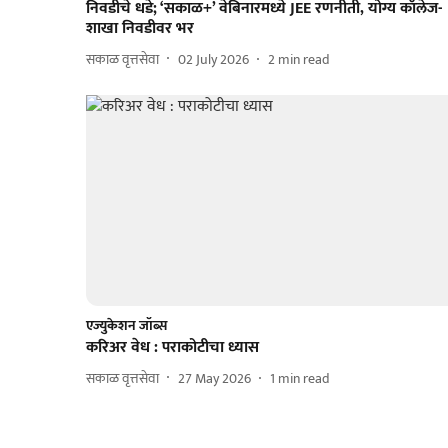
निवडीचे धडे; ‘सकाळ+’ वेबिनारमध्ये JEE रणनीती, योग्य कॉलेज-
शाखा निवडीवर भर
सकाळ वृत्तसेवा
02 July 2026
2
min read
एज्युकेशन जॉब्स
करिअर वेध : पराकोटीचा ध्यास
सकाळ वृत्तसेवा
27 May 2026
1
min read