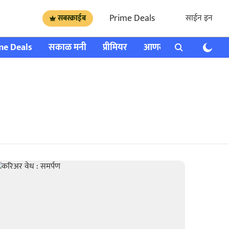
Prime Deals
साईन इन
सबस्क्राईब
me Deals
सकाळ मनी
प्रीमियर
आणखी
राशी भविष्य