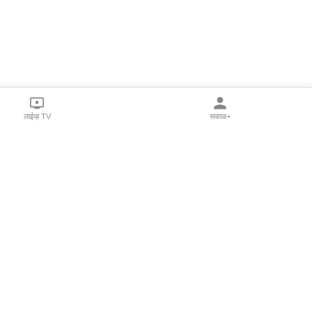
लाईव्ह TV
सकाळ+