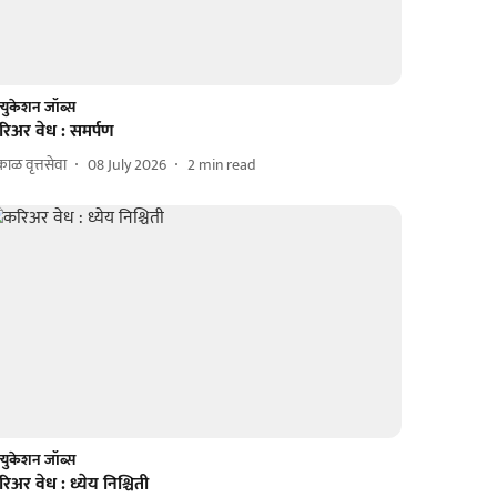
्युकेशन जॉब्स
रिअर वेध : समर्पण
ाळ वृत्तसेवा
08 July 2026
2
min read
्युकेशन जॉब्स
िअर वेध : ध्येय निश्चिती