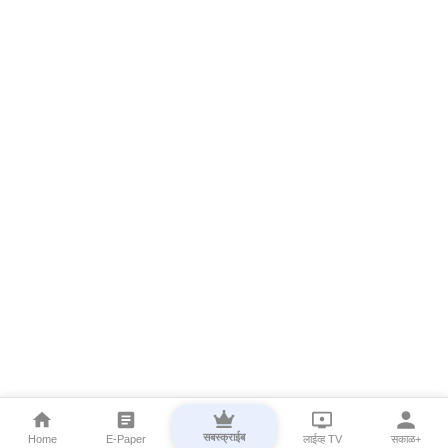
सबस्क्राईब
Home
E-Paper
लाईव्ह TV
सकाळ+