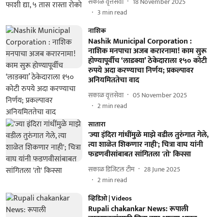
सकाळ वृत्तसेवा
18 November 2025
3
min read
नाशिक
Nashik Municipal Corporation :
नाशिक मनपाचा अजब करारनामा! काम सुरू
होण्यापूर्वीच ‘लाडक्या’ ठेकेदाराला १५० कोटी
रुपये अदा करण्याचा निर्णय; प्रकल्पावर
अनियमिततेचा वाद
सकाळ वृत्तसेवा
05 November 2025
2
min read
सातारा
'ज्या इंदिरा गांधींमुळे माझे वडील तुरुंगात गेले,
त्या शाळेत शिकणार नाही'; चित्रा वाघ यांनी
फडणवीसांबाबत सांगितला 'तो' किस्सा
सकाळ डिजिटल टीम
28 June 2025
2
min read
व्हिडिओ | Videos
Rupali chakankar News: रूपाली