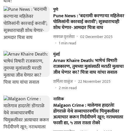
पुणे
Pune News : ‘बदनामी करणाऱ्या महिलेवर
पोलिसांनी कारवाई करावी’; सूत्रधाराचाही
शोध घेणार- आमदार चित्रा वाघ
सकाळ वृत्तसेवा
02 December 2025
1
min read
मुंबई
Arnav Khaire Death: भाषेचं विषारी
राजकारण, तुमच्या मुलांसाठी मराठी मुलाचा
जीव घेणार का? चित्रा वाघ यांचा सवाल
शर्मिला वाळुंज
22 November 2025
2
min read
नाशिक
Malgaon Crime : मालेगाव हादरले!
डोंगराळे येथे सव्वाचारवर्षीय चिमुकलीवर
अत्याचार करून निर्दयीपणे खून; नराधमाला
फाशी द्या, ५ तास रास्ता रोको