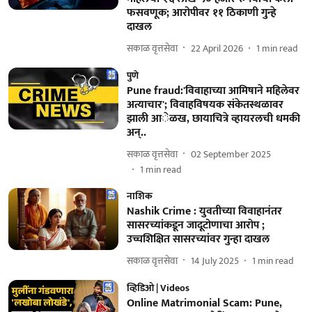
फसवणूक; आरोपीवर ११ ठिकाणी गुन्हे
दाखल
सकाळ वृत्तसेवा
22 April 2026
1
min read
पुणे
Pune fraud:'विवाहाच्या आमिषाने महिलेवर
अत्याचार'; विवाहविषयक संकेतस्थळावर
झाली आेळख, छायाचित्रे व्हायरलची धमकी
अन्..
सकाळ वृत्तसेवा
02 September 2025
1
min read
नाशिक
Nashik Crime : युवतीच्या विवाहानंतर
सासरच्यांकडून जादूटोणाचा आरोप ;
उच्चशिक्षित सासरच्यांवर गुन्हा दाखल
सकाळ वृत्तसेवा
14 July 2025
1
min read
व्हिडिओ | Videos
Online Matrimonial Scam: Pune,