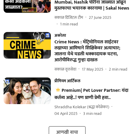
Mumbai, Nashik पोरींना जाळ्यात ओढून
मुस्तफाचा भयानक कारनामा | Sakal News
सकाळ डिजिटल टीम
27 June 2025
1
min read
अकोला
Crime News : मॅट्रिमोनियल साईटवर
लग्नाच्‍या आमिषाने शिक्षिकेवर अत्याचार;
जालना येथे घडली धक्कादायक घटना,
आरोपीविरुद्ध गुन्हा दाखल
सकाळ वृत्तसेवा
17 May 2025
2
min read
प्रीमियम आर्टिकल
Premium| Pet Lover Partner: यंदा
कर्तव्य आहे..! पण प्राणी प्रेमी हवा..
Shraddha Kolekar (श्रद्धा कोळेकर)
04 April 2025
3
min read
आणखी वाचा