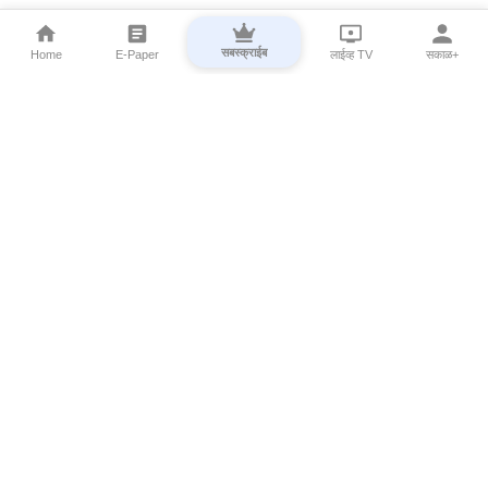
सबस्क्राईब
Home
E-Paper
लाईव्ह TV
सकाळ+
⌄
Marathi News
⌄
About Esakal
⌄
Digital Products