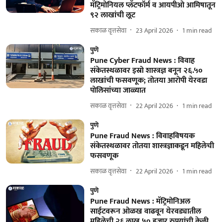
मॅट्रिमोनियल प्लॅटफॉर्म व आयपीओ आमिषातून
९२ लाखांची लूट
सकाळ वृत्तसेवा
23 April 2026
1
min read
पुणे
Pune Cyber Fraud News : विवाह
संकेतस्थळावर इस्रो शास्त्रज्ञ बनून २६.५०
लाखांची फसवणूक; तोतया आरोपी येरवडा
पोलिसांच्या जाळ्यात
सकाळ वृत्तसेवा
22 April 2026
1
min read
पुणे
Pune Fraud News : विवाहविषयक
संकेतस्थळावर तोतया शास्त्रज्ञाकडून महिलेची
फसवणूक
सकाळ वृत्तसेवा
22 April 2026
1
min read
पुणे
Pune Fraud News : मॅट्रिमोनिअल
साईटवरून ओळख वाढवून येरवड्यातील
महिलेची २६ लाख ५० हजार रुपयांची केली