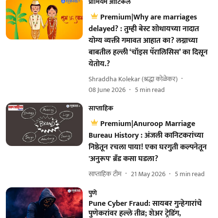
प्रीमियम आर्टिकल
Premium|Why are marriages
delayed? : तुम्ही बेस्ट शोधायच्या नादात
योग्य व्यक्ती गमावत आहात का? लग्नाच्या
बाबतील हल्ली ‘चॉइस पॅरालिसिस’ का दिसून
येतोय.?
Shraddha Kolekar (श्रद्धा कोळेकर)
08 June 2026
5
min read
साप्ताहिक
Premium|Anuroop Marriage
Bureau History : अंजली कानिटकरांच्या
निष्ठेतून रचला पाया! एका घरगुती कल्पनेतून
'अनुरूप' ब्रँड कसा घडला?
साप्ताहिक टीम
21 May 2026
5
min read
पुणे
Pune Cyber Fraud: सायबर गुन्हेगारांचे
पुणेकरांवर हल्ले तीव्र; शेअर ट्रेडिंग,