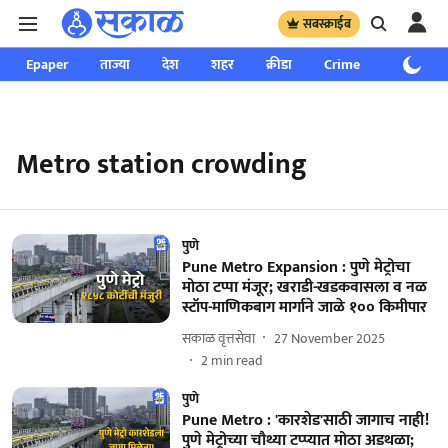
सबस्क्राईब
Epaper
ताज्या
देश
शहर
क्रीडा
Crime
साप्ताहिक
Metro station crowding
पुणे
Pune Metro Expansion : पुणे मेट्रोचा
मोठा टप्पा मंजूर; खराडी-खडकवासला व नळ
स्टॉप-माणिकबाग मार्गाने जाळे १०० किमीपार
सकाळ वृत्तसेवा
27 November 2025
2
min read
पुणे
Pune Metro : 'कारशेड'साठी जागाच नाही!
पुणे मेट्रोच्या चौथ्या टप्प्यात मोठा अडथळा;