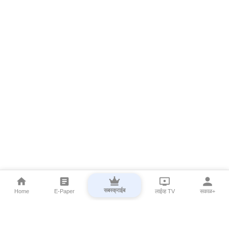
सबस्क्राईब
Home
E-Paper
लाईव्ह TV
सकाळ+