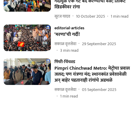
गर्दीमुळे एक गेट बंद करण्याची वेळ; तिकिट
खिडकीवर रांगा
सूरज यादव
10 October 2025
1
min read
editorial-articles
‘मरणा’ची गर्दी!
सकाळ वृत्तसेवा
29 September 2025
3
min read
पिंपरी-चिंचवड
Pimpri Chinchwad Metro: मेट्रोचा प्रवास
जलद; पण यंत्रणा मंद; स्थानकांत प्रवेशावेळी
अन् बाहेर पडतानाही रांगांचे अडथळे
सकाळ वृत्तसेवा
05 September 2025
1
min read