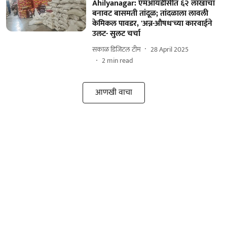
Ahilyanagar: एमआयडीसीत ६२ लाखांचा
बनावट बासमती तांदूळ; तांदळाला लावली
केमिकल पावडर, 'अन्न-औषध'च्या कारवाईने
उलट- सुलट चर्चा
सकाळ डिजिटल टीम
28 April 2025
2
min read
आणखी वाचा