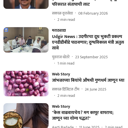
परिसरात संतापाची लाट
सकाळ वृत्तसेवा
08 February 2026
2
min read
मराठवाडा
Udgir News : उदगीरचा दूध भुकटी प्रकल्प
एनडीडीबीडे पाठवणार; दुग्धविकास मंत्री अतुल
सावे
युवराज धोतरे
23 September 2025
1
min read
Web Story
जांभळाच्या बियांचे औषधी गुणधर्म जाणून घ्या
सकाळ डिजिटल टीम
24 June 2025
2
min read
Web Story
"केस वाढवायचेय? मग कापूर वापराच;
जाणून घ्या योग्य पद्धत!"
Aarti Badade
11 June 2025
2
min read