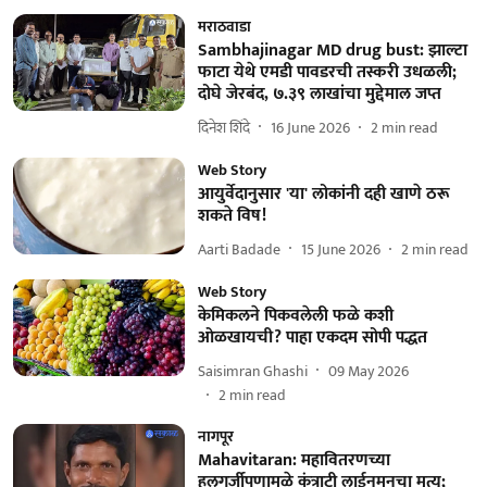
मराठवाडा
Sambhajinagar MD drug bust: झाल्टा
फाटा येथे एमडी पावडरची तस्करी उधळली;
दोघे जेरबंद, ७.३९ लाखांचा मुद्देमाल जप्त
दिनेश शिंदे
16 June 2026
2
min read
Web Story
आयुर्वेदानुसार 'या' लोकांनी दही खाणे ठरू
शकते विष!
Aarti Badade
15 June 2026
2
min read
Web Story
केमिकलने पिकवलेली फळे कशी
ओळखायची? पाहा एकदम सोपी पद्धत
Saisimran Ghashi
09 May 2026
2
min read
नागपूर
Mahavitaran: महावितरणच्या
हलगर्जीपणामुळे कंत्राटी लाईनमनचा मृत्यू;