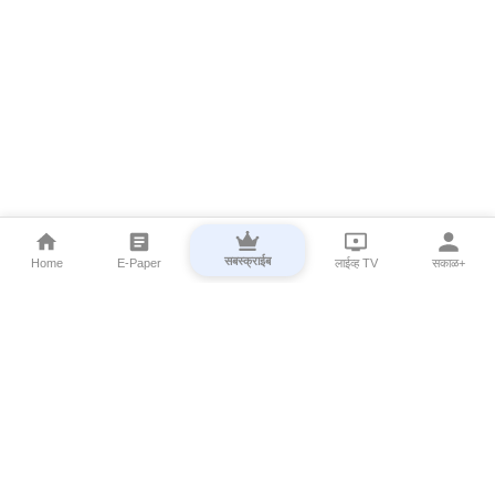
सबस्क्राईब
Home
E-Paper
लाईव्ह TV
सकाळ+