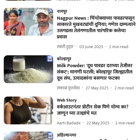
नागपूर
Nagpur News : चिंचोक्याच्या पावडरपासून
साकारते मुखवट्यांची दुनिया; गणेश दाम्पत्याने
उलगडला तेलंगणातील पारंपरिक कलेचा
प्रवास
स्वाती हुद्दार
03 June 2025
2
min read
कोल्हापूर
Milk Powder: 'दूध पावडर दराच्या तेजीवर
संकट'; मागणी घटली; काेल्हापूर जिल्ह्यातील
दूध संघ, उत्पादकांना बसणार फटका
सकाळ वृत्तसेवा
27 May 2025
2
min read
Web Story
वर्कआउटनंतर प्रोटीन शेक पिणे योग्य का?
जाणून घ्या तज्ज्ञांचे मत
Aarti Badade
22 May 2025
2
min read
अहिल्यानगर