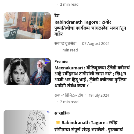
2
min read
देश
Rabindranath Tagore : टागोर
पुण्यतिथीचा कार्यक्रम ‘बांगलादेश भवना’तून
बाहेर
सकाळ वृत्तसेवा
07 August 2024
1
min read
Premier
Meenakumari : बॉलिवूडच्या ट्रॅजेडी क्वीनचं
आहे रवींद्रनाथ टागोरांशी खास नातं ; ख्रिश्चन
आजी अन हिंदू आई , ट्रॅजेडी क्वीनचा मुस्लिम
धर्माशी संबंध कसा ?
सकाळ डिजिटल टीम
19 July 2024
2
min read
साप्ताहिक
Rabindranath Tagore : रवींद्र
संगीताचा संपूर्ण संग्रह असलेलं.. पुस्तकाचं