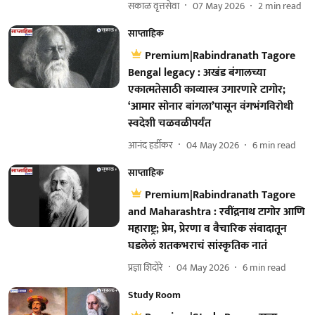
सकाळ वृत्तसेवा
07 May 2026
2
min read
साप्ताहिक
Premium|Rabindranath Tagore
Bengal legacy : अखंड बंगालच्या
एकात्मतेसाठी काव्यास्त्र उगारणारे टागोर;
‘आमार सोनार बांगला’पासून वंगभंगविरोधी
स्वदेशी चळवळीपर्यंत
आनंद हर्डीकर
04 May 2026
6
min read
साप्ताहिक
Premium|Rabindranath Tagore
and Maharashtra : रवींद्रनाथ टागोर आणि
महाराष्ट्र; प्रेम, प्रेरणा व वैचारिक संवादातून
घडलेलं शतकभराचं सांस्कृतिक नातं
प्रज्ञा शिदोरे
04 May 2026
6
min read
Study Room