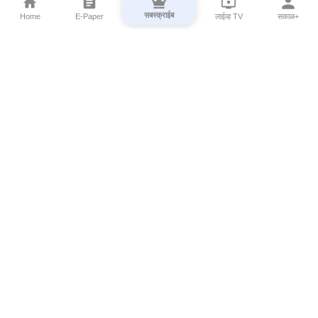
सबस्क्राईब
Home
E-Paper
लाईव्ह TV
सकाळ+
⌄
Marathi News
⌄
About Esakal
⌄
Digital Products
⌄
Sakal Programs