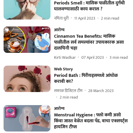
Periods Smell : मासिक पाळीतील दुर्गंधी
घालवण्यासाठी काय कराल ?
नमिता धुरी
11 April 2023
2
min read
आरोग्य
Cinnamon Tea Benefits: मासिक
पाळीतील सर्व समस्यांवर उपायकारक असा
दालचिनी चहा
Kirti Wadkar
07 April 2023
3
min read
Web Story
Period Bath : पिरीयड्समध्ये आंघोळ
करावी का?
सकाळ डिजिटल टीम
28 March 2023
2
min read
आरोग्य
Menstrual Hygiene : फ्लो कमी असो
किंवा जास्त वेळेत बदला पॅड, वाचा एक्सपर्ट्स
हायजिन टीप्स