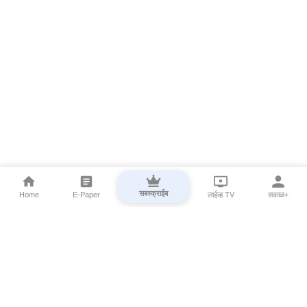
सबस्क्राईब
Home
E-Paper
लाईव्ह TV
सकाळ+