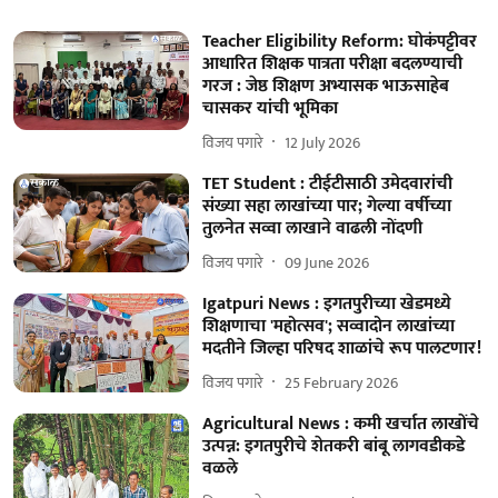
Teacher Eligibility Reform: घोकंपट्टीवर
आधारित शिक्षक पात्रता परीक्षा बदलण्याची
गरज : जेष्ठ शिक्षण अभ्यासक भाऊसाहेब
चासकर यांची भूमिका
विजय पगारे
12 July 2026
TET Student : टीईटीसाठी उमेदवारांची
संख्या सहा लाखांच्या पार; गेल्या वर्षीच्या
तुलनेत सव्वा लाखाने वाढली नोंदणी
विजय पगारे
09 June 2026
Igatpuri News : इगतपुरीच्या खेडमध्ये
शिक्षणाचा 'महोत्सव'; सव्वादोन लाखांच्या
मदतीने जिल्हा परिषद शाळांचे रूप पालटणार!
विजय पगारे
25 February 2026
Agricultural News : कमी खर्चात लाखोंचे
उत्पन्न: इगतपुरीचे शेतकरी बांबू लागवडीकडे
वळले