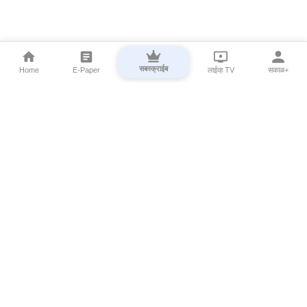
सबस्क्राईब
Home
E-Paper
लाईव्ह TV
सकाळ+
⌄
Marathi News
⌄
About Esakal