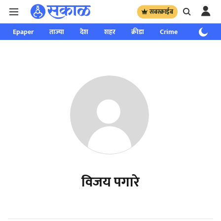
सबस्क्राईब
Epaper
ताज्या
देश
शहर
क्रीडा
Crime
साप्ताहिक
विजय पगारे