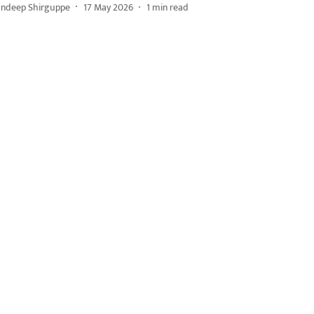
andeep Shirguppe
17 May 2026
1
min read