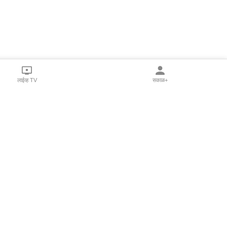
लाईव्ह TV
सकाळ+