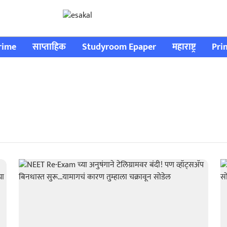
rime
साप्ताहिक
Studyroom Epaper
महाराष्ट्र
Pri