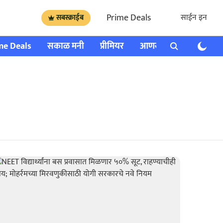
Prime Deals
साईन इन
सबस्क्राईब
me Deals
सकाळ मनी
प्रीमियर
आणखी
राशी भविष्य