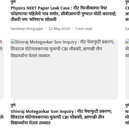
पुणे
पु
Physics NEET Paper Leak Case : नीट फिजीक्सचा पेपर
CB
फोडणाऱ्या महिलेचे नाव समोर, सीबीआयची पुण्यात मोठी कारवाई;
आ
तीसरी पण 'मनिषा'च शोधली
क
Sandeep Shirguppe
22 May 2026
1
min read
S
पुणे
पु
Shivraj Motegavkar Son Inquiry : नीट पेपरफुटी प्रकरण;
N
डले
शिवराज मोटेगावकरच्या मुलाची CBI चौकशी, आणखी तीन
म
विद्यार्थ्यांना घेतलं ताब्यात
मा