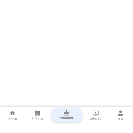
सबस्क्राईब
Home
E-Paper
लाईव्ह TV
सकाळ+