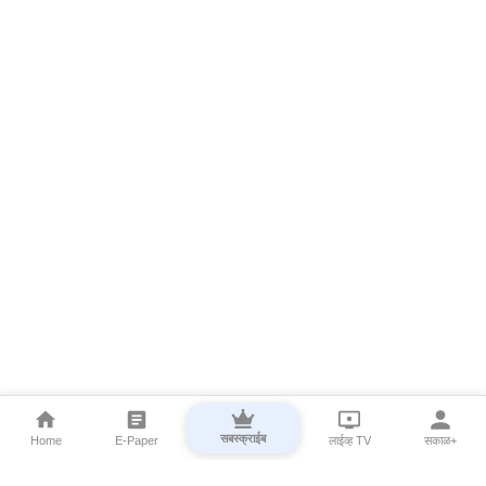
सबस्क्राईब
Home
E-Paper
लाईव्ह TV
सकाळ+