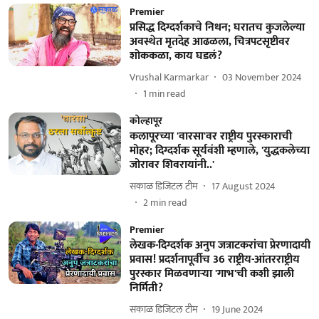
Premier
प्रसिद्ध दिग्दर्शकाचे निधन; घरातच कुजलेल्या
अवस्थेत मृतदेह आढळला, चित्रपटसृष्टीवर
शोककळा, काय घडलं?
Vrushal Karmarkar
03 November 2024
1
min read
कोल्हापूर
कलापूरच्या 'वारसा'वर राष्ट्रीय पुरस्काराची
मोहर; दिग्दर्शक सूर्यवंशी म्हणाले, 'युद्धकलेच्या
जोरावर शिवरायांनी..'
सकाळ डिजिटल टीम
17 August 2024
2
min read
Premier
लेखक-दिग्दर्शक अनुप जत्राटकरांचा प्रेरणादायी
प्रवास! प्रदर्शनापूर्वीच 36 राष्ट्रीय-आंतरराष्ट्रीय
पुरस्कार मिळवणाऱ्या 'गाभ'ची कशी झाली
निर्मिती?
सकाळ डिजिटल टीम
19 June 2024