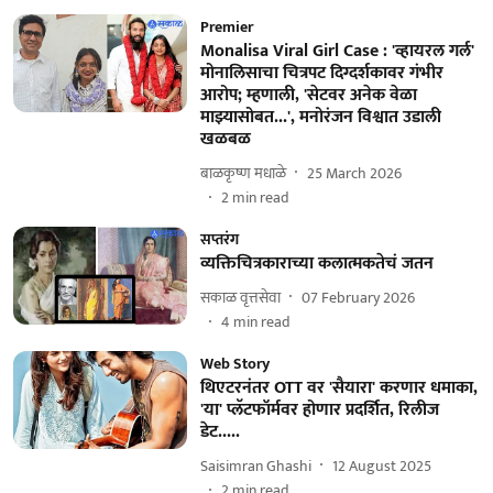
Premier
Monalisa Viral Girl Case : 'व्हायरल गर्ल'
मोनालिसाचा चित्रपट दिग्दर्शकावर गंभीर
आरोप; म्हणाली, 'सेटवर अनेक वेळा
माझ्यासोबत...', मनोरंजन विश्वात उडाली
खळबळ
बाळकृष्ण मधाळे
25 March 2026
2
min read
सप्तरंग
व्यक्तिचित्रकाराच्या कलात्मकतेचं जतन
सकाळ वृत्तसेवा
07 February 2026
4
min read
Web Story
थिएटरनंतर OTT वर 'सैयारा' करणार धमाका,
'या' प्लॅटफॉर्मवर होणार प्रदर्शित, रिलीज
डेट.....
Saisimran Ghashi
12 August 2025
2
min read