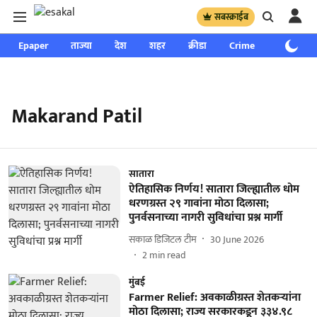
सबस्क्राईब
Epaper
ताज्या
देश
शहर
क्रीडा
Crime
साप्ताहिक
Makarand Patil
सातारा
ऐतिहासिक निर्णय! सातारा जिल्ह्यातील धोम
धरणग्रस्त २९ गावांना मोठा दिलासा;
पुनर्वसनाच्या नागरी सुविधांचा प्रश्न मार्गी
सकाळ डिजिटल टीम
30 June 2026
2
min read
मुंबई
Farmer Relief: अवकाळीग्रस्त शेतकऱ्यांना
मोठा दिलासा; राज्य सरकारकडून ३३४.९८