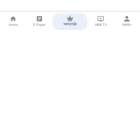
सबस्क्राईब
Home
E-Paper
लाईव्ह TV
सकाळ+
⌄
Marathi News
⌄
About Esakal
⌄
Digital Products