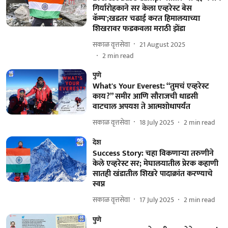
गिर्यारोहकाने सर केला एव्हरेस्ट बेस
कॅम्प';खडतर चढाई करत हिमालयाच्या
शिखरावर फडकवला मराठी झेंडा
सकाळ वृत्तसेवा
21 August 2025
2
min read
पुणे
What's Your Everest: “तुमचं एव्हरेस्ट
काय?” समीर आणि सौराजची धाडसी
वाटचाल अपयश ते आत्मशोधापर्यंत
सकाळ वृत्तसेवा
18 July 2025
2
min read
देश
Success Story: चहा विकणाऱ्या तरुणीने
केले एव्हरेस्ट सर; मेघालयातील प्रेरक कहाणी
सातही खंडातील शिखरे पादाक्रांत करण्याचे
स्वप्न
सकाळ वृत्तसेवा
17 July 2025
2
min read
पुणे