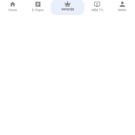
सबस्क्राईब
Home
E-Paper
लाईव्ह TV
सकाळ+
⌄
Marathi News
⌄
About Esakal
⌄
Digital Products
⌄
Sakal Programs