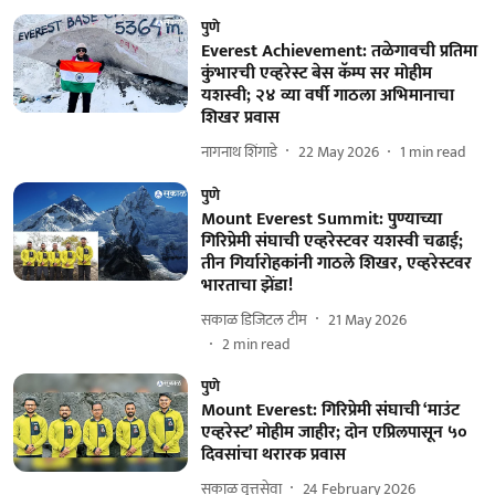
पुणे
Everest Achievement: तळेगावची प्रतिमा
कुंभारची एव्हरेस्ट बेस कॅम्प सर मोहीम
यशस्वी; २४ व्या वर्षी गाठला अभिमानाचा
शिखर प्रवास
नागनाथ शिंगाडे
22 May 2026
1
min read
पुणे
Mount Everest Summit: पुण्याच्या
गिरिप्रेमी संघाची एव्हरेस्टवर यशस्वी चढाई;
तीन गिर्यारोहकांनी गाठले शिखर, एव्हरेस्टवर
भारताचा झेंडा!
सकाळ डिजिटल टीम
21 May 2026
2
min read
पुणे
Mount Everest: गिरिप्रेमी संघाची ‘माउंट
एव्हरेस्ट’ मोहीम जाहीर; दोन एप्रिलपासून ५०
दिवसांचा थरारक प्रवास
सकाळ वृत्तसेवा
24 February 2026