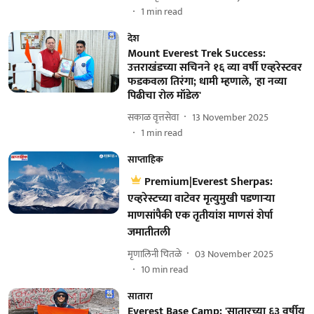
1
min read
देश
Mount Everest Trek Success:
उत्तराखंडच्या सचिनने १६ व्या वर्षी एव्हरेस्टवर
फडकवला तिरंगा; धामी म्हणाले, 'हा नव्या
पिढीचा रोल मॉडेल'
सकाळ वृत्तसेवा
13 November 2025
1
min read
साप्ताहिक
Premium|Everest Sherpas:
एव्हरेस्टच्या वाटेवर मृत्युमुखी पडणाऱ्या
माणसांपैकी एक तृतीयांश माणसं शेर्पा
जमातीतली
मृणालिनी चितळे
03 November 2025
10
min read
सातारा
Everest Base Camp: 'सातारच्या ६३ वर्षीय