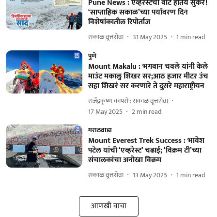
Pune News : एव्हरेस्टची वाट होतेय सुकर!
‘साप्ताहिक सकाळ’च्या पर्यावरण दिन
विशेषांकातील रिपोर्ताज
सकाळ वृत्तसेवा
31 May 2025
1
min read
पुणे
Mount Makalu : भगवान चवले यांनी केले
माउंट मकालु शिखर सर;आठ हजार मीटर उंच
सहा शिखरं सर करणारे ते दुसरे महाराष्ट्रीयन
राजेंद्रकृष्ण कापसे : सकाळ वृत्तसेवा
17 May 2025
2
min read
मराठवाडा
Mount Everest Trek Success : भावेश
पटेल यांची ‘एव्हरेस्ट’ चढाई; ‘विक्रम टी’च्या
संचालकांचा अनोखा विक्रम
सकाळ वृत्तसेवा
13 May 2025
1
min read
आणखी वाचा