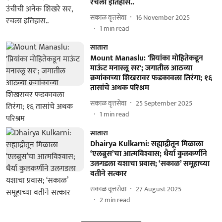
रचला इतिहास..
सकाळ वृत्तसेवा
16 November 2025
1
min read
सातारा
Mount Manaslu: 'प्रियांका मोहितेकडून
माऊंट मनास्लू सर'; जगातील आठव्या
क्रमांकाच्या शिखरावर फडकावला तिरंगा; १६
तासांचे अथक परिश्रम
सकाळ वृत्तसेवा
25 September 2025
1
min read
सातारा
Dhairya Kulkarni: सह्याद्रीतून मिळाला
‘एलब्रुस’चा आत्‍मविश्‍‍वास; धैर्या कुलकर्णीने
उलगडला यशाचा प्रवास; ‘सकाळ’ समूहाच्‍या
वतीने सत्‍कार
सकाळ वृत्तसेवा
27 August 2025
2
min read