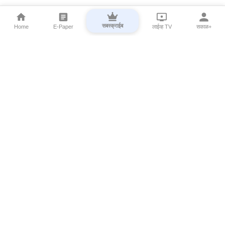
सबस्क्राईब
Home
E-Paper
लाईव्ह TV
सकाळ+
⌄
Marathi News
⌄
About Esakal
⌄
Digital Products
⌄
Sakal Programs