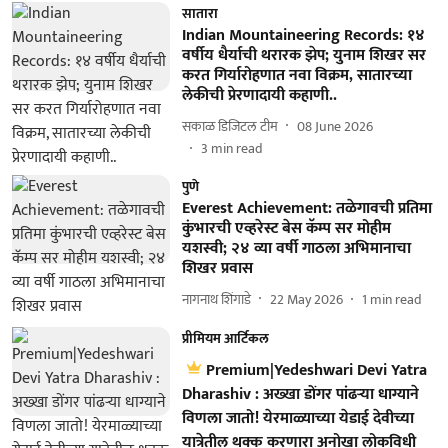
सातारा
Indian Mountaineering Records: १४
वर्षीय धैर्याची थरारक झेप; युनाम शिखर सर
करत गिर्यारोहणात नवा विक्रम, सातारच्या
लेकीची प्रेरणादायी कहाणी..
सकाळ डिजिटल टीम
08 June 2026
3
min read
पुणे
Everest Achievement: तळेगावची प्रतिमा
कुंभारची एव्हरेस्ट बेस कॅम्प सर मोहीम
यशस्वी; २४ व्या वर्षी गाठला अभिमानाचा
शिखर प्रवास
नागनाथ शिंगाडे
22 May 2026
1
min read
प्रीमियम आर्टिकल
Premium|Yedeshwari Devi Yatra
Dharashiv : अख्खा डोंगर पांढऱ्या धाग्याने
विणला जातो! येरमाळ्याच्या येडाई देवीच्या
यात्रेतील थक्क करणारा अनोखा लोकविधी