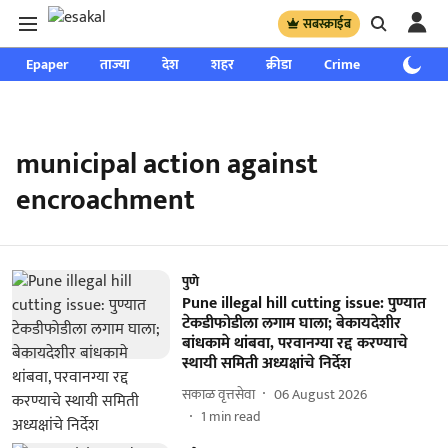
सबस्क्राईब
Epaper
ताज्या
देश
शहर
क्रीडा
Crime
साप्ताहिक
municipal action against
encroachment
पुणे
Pune illegal hill cutting issue: पुण्यात
टेकडीफोडीला लगाम घाला; बेकायदेशीर
बांधकामे थांबवा, परवानग्या रद्द करण्याचे
स्थायी समिती अध्यक्षांचे निर्देश
सकाळ वृत्तसेवा
06 August 2026
1
min read