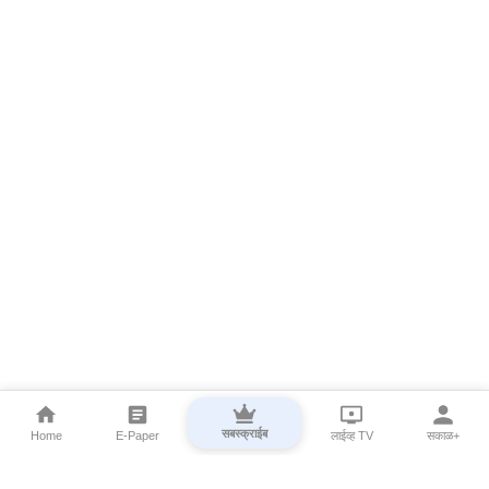
सबस्क्राईब
Home
E-Paper
लाईव्ह TV
सकाळ+