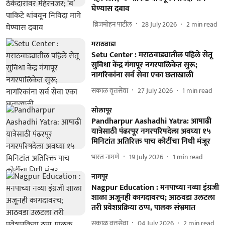
घेण्यास दबाव
​ ब्रिजमोहन पाटील
28 July 2026
2
min read
मराठवाडा
Setu Center : मराठवाड्यातील पहिले सेतू
सुविधा केंद्र गंगापूर नगरपालिकेत सुरू;
नागरिकांना सर्व सेवा एका छताखाली
सकाळ वृत्तसेवा
27 July 2026
1
min read
सोलापूर
Pandharpur Aashadhi Yatra: आषाढी
यात्रेसाठी पंढरपूर नगरपरिषदेला अवघ्या १५
मिनिटांत अतिरिक्त पाच कोटींचा निधी मंजूर
भारत नागणे
19 July 2026
1
min read
नागपूर
Nagpur Education : मनपाच्या नव्या इंग्रजी
शाळा अजूनही कागदावरच; आठवडा उलटला
तरी प्रवेशप्रक्रिया ठप्प, पालक संभ्रमात
सकाळ वृत्तसेवा
04 July 2026
2
min read