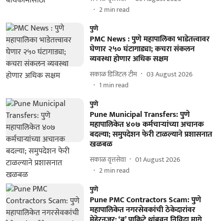
2
min read
पुणे
PMC News : पुणे महापालिका भाडेतत्त्वावर
घेणार २५० घंटागाड्या; कचरा संकलन
व्यवस्था होणार अधिक सक्षम
सकाळ डिजिटल टीम
03 August 2026
1
min read
पुणे
Pune Municipal Transfers: पुणे
महापालिकेत ४०७ कर्मचाऱ्यांच्या अचानक
बदल्या; समुपदेशन फेरी टाळल्याने प्रशासनात
खळबळ
सकाळ वृत्तसेवा
01 August 2026
2
min read
पुणे
Pune PMC Contractors Scam: पुणे
महापालिकेत नगरसेवकांची ठेकेदारांवर
मेहेरनजर; ‘ब’ पाकिटे थांबवून निविदा मागे