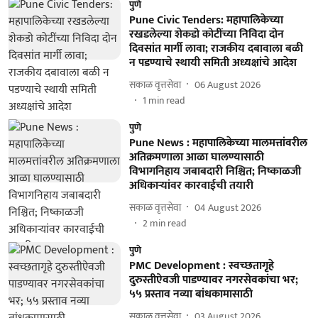
पुणे
Pune Civic Tenders: महापालिकेच्या
रखडलेल्या शेकडो कोटींच्या निविदा दोन
दिवसांत मार्गी लावा; राजकीय दबावाला बळी
न पडण्याचे स्थायी समिती अध्यक्षांचे आदेश
सकाळ वृत्तसेवा
06 August 2026
1
min read
पुणे
Pune News : महापालिकेच्या मालमत्तांवरील
अतिक्रमणाला आळा घालण्यासाठी
विभागनिहाय जबाबदारी निश्चित; निष्काळजी
अधिकाऱ्यांवर कारवाईची तयारी
सकाळ वृत्तसेवा
04 August 2026
2
min read
पुणे
PMC Development : स्वच्छतागृहे
दुरुस्तीऐवजी पाडण्यावर नगरसेवकांचा भर;
५५ प्रस्ताव नव्या बांधकामासाठी
सकाळ वृत्तसेवा
03 August 2026