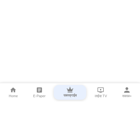
सबस्क्राईब
Home
E-Paper
लाईव्ह TV
सकाळ+