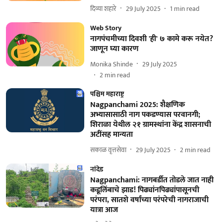
दिव्या शहारे
29 July 2025
1
min read
Web Story
नागपंचमीच्या दिवशी 'ही' ७ कामे करू नयेत?
जाणून घ्या कारण
Monika Shinde
29 July 2025
2
min read
पश्चिम महाराष्ट्र
Nagpanchami 2025: शैक्षणिक
अभ्यासासाठी नाग पकडण्यास परवानगी;
शिराळा येथील २१ ग्रामस्थांना केंद्र शासनाची
अटींसह मान्यता
सकाळ वृत्तसेवा
29 July 2025
2
min read
नांदेड
Nagpanchami: नागबर्डीत तोडले जात नाही
कडूलिंबाचे झाड! पिढ्यांनपिढ्यांपासूनची
परंपरा, सातशे वर्षांच्या परंपरेची नागराजाची
यात्रा आज