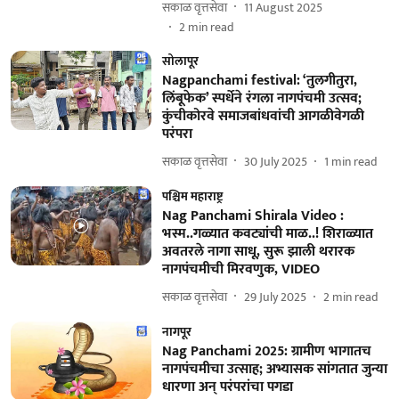
सकाळ वृत्तसेवा
11 August 2025
2
min read
सोलापूर
Nagpanchami festival: ‘तुलगीतुरा,
लिंबूफेक’ स्पर्धेने रंगला नागपंचमी उत्सव;
कुंचीकोरवे समाजबांधवांची आगळीवेगळी
परंपरा
सकाळ वृत्तसेवा
30 July 2025
1
min read
पश्चिम महाराष्ट्र
Nag Panchami Shirala Video :
भस्म..गळ्यात कवट्यांची माळ..! शिराळ्यात
अवतरले नागा साधू, सुरू झाली थरारक
नागपंचमीची मिरवणुक, VIDEO
सकाळ वृत्तसेवा
29 July 2025
2
min read
नागपूर
Nag Panchami 2025: ग्रामीण भागातच
नागपंचमीचा उत्साह; अभ्यासक सांगतात जुन्या
धारणा अन् परंपरांचा पगडा