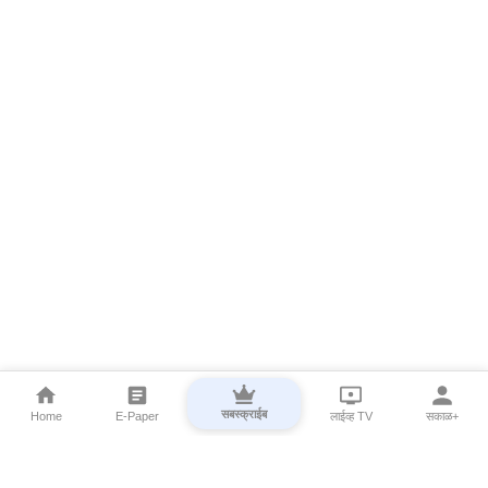
सबस्क्राईब
Home
E-Paper
लाईव्ह TV
सकाळ+