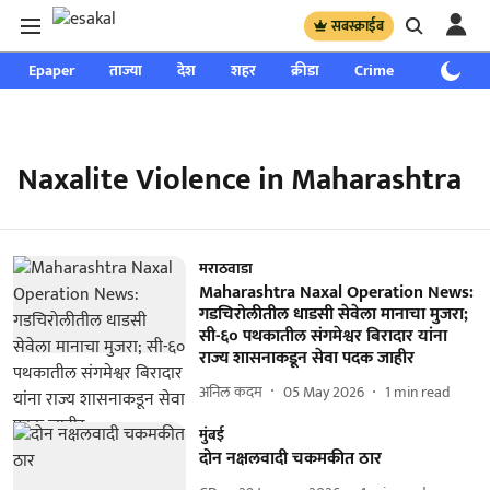
सबस्क्राईब
Epaper
ताज्या
देश
शहर
क्रीडा
Crime
साप्ताहिक
Naxalite Violence in Maharashtra
मराठवाडा
Maharashtra Naxal Operation News:
गडचिरोलीतील धाडसी सेवेला मानाचा मुजरा;
सी-६० पथकातील संगमेश्वर बिरादार यांना
राज्य शासनाकडून सेवा पदक जाहीर
अनिल कदम
05 May 2026
1
min read
मुंबई
दोन नक्षलवादी चकमकीत ठार