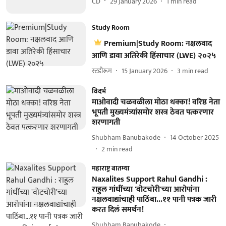
CD
29 January 2026
1
min read
Study Room
Premium|Study Room: नक्षलवाद
आणि डावा अतिरेकी हिंसाचार (LWE) २०२५
स्टडीरूम
15 January 2026
3
min read
विदर्भ
माओवादी चळवळीला मोठा धक्का! वरिष्ठ नेता
भूपती मुख्यमंत्र्यांसमोर शस्त्र ठेवत पत्करणार
शरणागती
Shubham Banubakode
14 October 2025
2
min read
महाराष्ट्र बातम्या
Naxalites Support Rahul Gandhi :
राहुल गांधींच्या 'वोटचोरी'च्या आरोपांना
नक्षलवाद्यांचाही पाठिंबा...११ पानी पत्रक जारी
करत दिलं समर्थन!
Shubham Banubakode