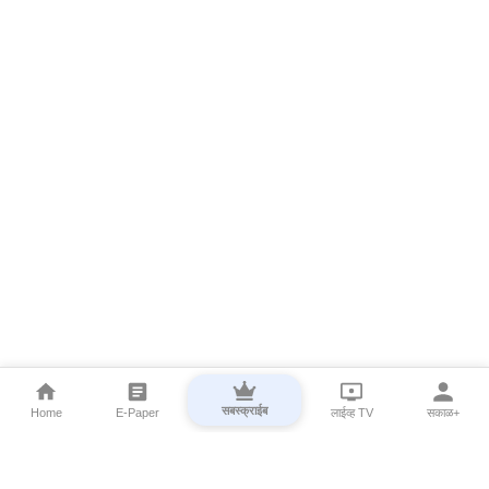
सबस्क्राईब
Home
E-Paper
लाईव्ह TV
सकाळ+