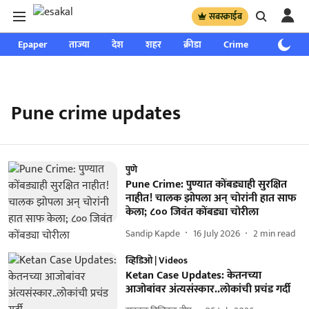
सबस्क्राईब
Epaper
ताज्या
देश
शहर
क्रीडा
Crime
साप्ताहिक
Pune crime updates
पुणे
Pune Crime: पुण्यात कोंबड्याही सुरक्षित
नाहीत! चालक झोपला अन् चोरांनी हात साफ
केला; ८०० जिवंत कोंबड्या चोरीला
Sandip Kapde
16 July 2026
2
min read
व्हिडिओ | Videos
Ketan Case Updates: केतनच्या
आजोबांवर अंत्यसंस्कार..लोकांची प्रचंड गर्दी