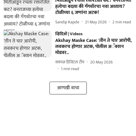
भिंतीआडून रचला रक्तरंजित कट? वनराजच्या
हत्येचा बदला की गँगवॉरचा नवा अध्याय?
टोळीच्या ६ जणांना अटक!
Sandip Kapde
21 May 2026
2
min read
व्हिडिओ | Videos
Akshay Maske Case: 'तीन ते चार आरोपी,
लवकरच होणार अटक, पोलीस अॅक्शन
मोडवर..
सकाळ डिजिटल टीम
20 May 2026
1
min read
आणखी वाचा