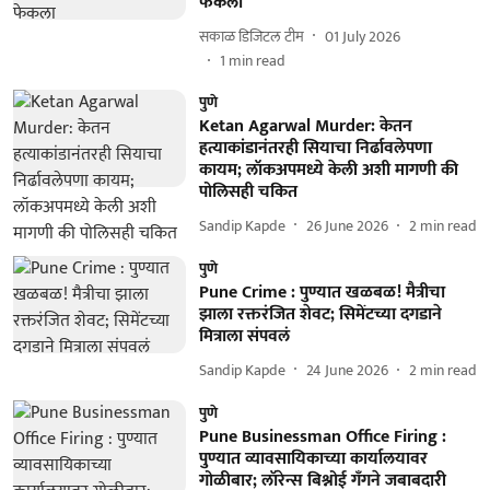
फेकला
सकाळ डिजिटल टीम
01 July 2026
1
min read
पुणे
Ketan Agarwal Murder: केतन
हत्याकांडानंतरही सियाचा निर्ढावलेपणा
कायम; लॉकअपमध्ये केली अशी मागणी की
पोलिसही चकित
Sandip Kapde
26 June 2026
2
min read
पुणे
Pune Crime : पुण्यात खळबळ! मैत्रीचा
झाला रक्तरंजित शेवट; सिमेंटच्या दगडाने
मित्राला संपवलं
Sandip Kapde
24 June 2026
2
min read
पुणे
Pune Businessman Office Firing :
पुण्यात व्यावसायिकाच्या कार्यालयावर
गोळीबार; लॉरेन्स बिश्नोई गँगने जबाबदारी