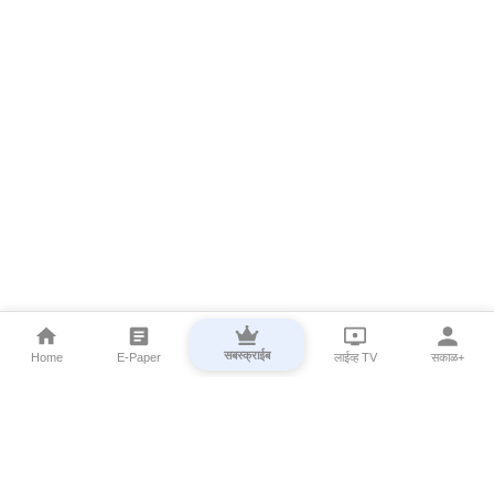
सबस्क्राईब
Home
E-Paper
लाईव्ह TV
सकाळ+