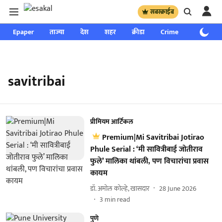
सबस्क्राईब
Epaper
ताज्या
देश
शहर
क्रीडा
Crime
साप्ताहिक
savitribai
प्रीमियम आर्टिकल
Premium|Mi Savitribai Jotirao
Phule Serial : ‘मी सावित्रीबाई जोतीराव
फुले’ मालिका थांबली, पण विचारांचा प्रवास
कायम
डॉ. अमोल कोल्हे, खासदार
28 June 2026
3
min read
पुणे