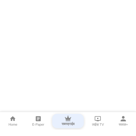
सबस्क्राईब
Home
E-Paper
लाईव्ह TV
सकाळ+