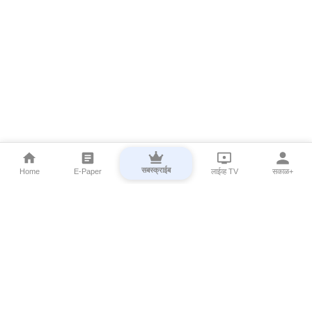
सबस्क्राईब
Home
E-Paper
लाईव्ह TV
सकाळ+