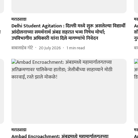
मराठवाडा
मर
Delhi Student Agitation : दिल्ली मध्ये सुरू असलेल्या विद्यार्थी
A
त
आंदोलनाच्या समर्थनार्थ अंबड शहरात भव्य निषेध मोर्चा;
शॉ
उपविभागीय अधिकारी यांना दिले मागण्यांचे निवेदन
न
बाबासाहेब गोंटे
20 July 2026
1
min read
बा
मराठवाडा
मर
Ambad Encroachment: अंबडमध्ये महामार्गालगतच्या
A