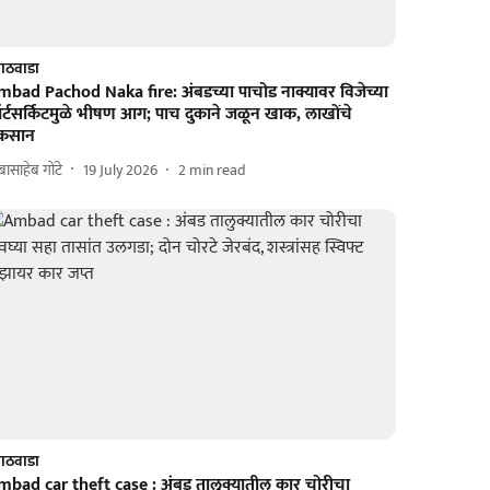
ाठवाडा
mbad Pachod Naka fire: अंबडच्या पाचोड नाक्यावर विजेच्या
र्टसर्किटमुळे भीषण आग; पाच दुकाने जळून खाक, लाखोंचे
ुकसान
बासाहेब गोंटे
19 July 2026
2
min read
ाठवाडा
mbad car theft case : अंबड तालुक्यातील कार चोरीचा