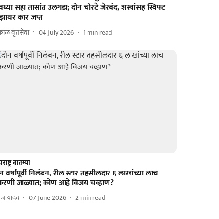
घ्या सहा तासांत उलगडा; दोन चोरटे जेरबंद, शस्त्रांसह स्विफ्ट
िझायर कार जप्त
ाळ वृत्तसेवा
04 July 2026
1
min read
राष्ट्र बातम्या
न वर्षांपूर्वी निलंबन, रील स्टार तहसीलदार ६ लाखांच्या लाच
्रकरणी जाळ्यात; कोण आहे विजय चव्हाण?
रज यादव
07 June 2026
2
min read