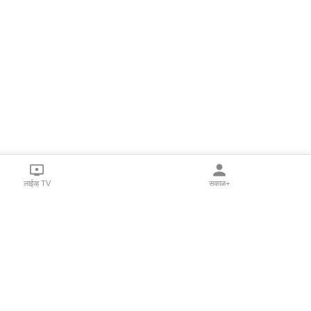
लाईव्ह TV
सकाळ+