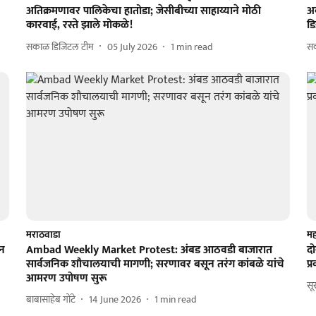
अतिक्रमणावर पालिकेचा हातोडा; जेसीबीच्या साहाय्याने मोठी
अव
कारवाई, रस्ते झाले मोकळे!
ड
सकाळ डिजिटल टीम
05 July 2026
1
min read
सक
मराठवाडा
महा
धन
Ambad Weekly Market Protest: अंबड आठवडी बाजारात
दो
सार्वजनिक शौचालयाची मागणी; सरणावर बसून तरंग कांबळे यांचे
प
आमरण उपोषण सुरू
सू
बाबासाहेब गोंटे
14 June 2026
1
min read