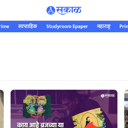
rime
साप्ताहिक
Studyroom Epaper
महाराष्ट्र
Pri