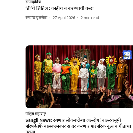
संपादकीय
‘ती’चे क्षितिज : काहीच न करण्याची कला
सकाळ वृत्तसेवा
27 April 2026
2
min read
पश्चिम महाराष्ट्र
Sangli News: रंगणार लोककलेचा जल्लोष! बालरंगभूमी
परिषदेतर्फे बालकलाकार सादर करणार पारंपरिक नृत्य व गीतांचा
उत्सव