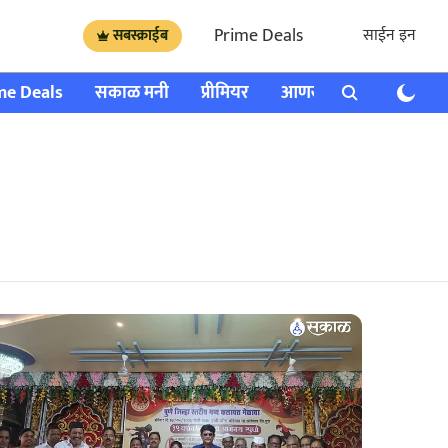
Prime Deals
साईन इन
सबस्क्राईब
me Deals
सकाळ मनी
प्रीमियर
आणखी
राशी भविष्य