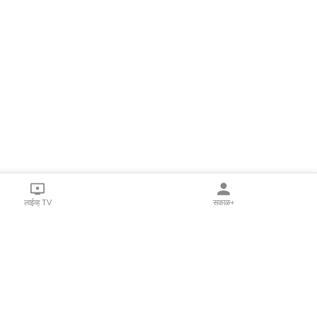
लाईव्ह TV
सकाळ+