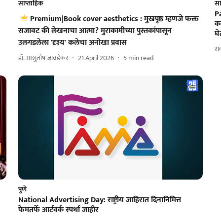
साप्ताहिक
सा
P
Premium|Book cover aesthetics : मुखपृष्ठ म्हणजे फक्त
कल
सजावट की लेखनाचा आत्मा? मुराकामीच्या पुस्तकांपासून
घे
उलगडलेला 'दृश्य' कलेचा अनोखा प्रवास
सक
डॉ. आशुतोष जावडेकर
21 April 2026
5
min read
पुणे
National Advertising Day: राष्ट्रीय जाहिरात दिनानिमित्त
फेमतर्फे आर्टवर्क स्पर्धा जाहीर