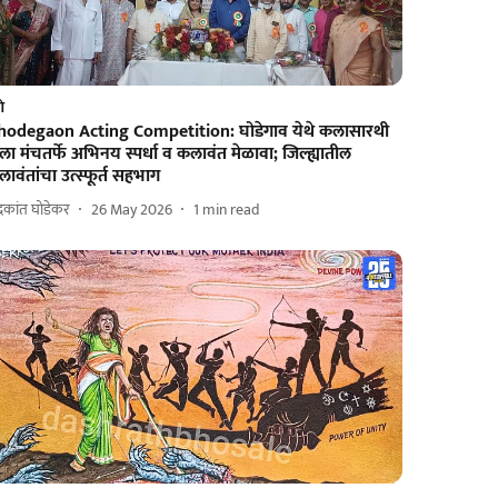
णे
hodegaon Acting Competition: घोडेगाव येथे कलासारथी
ा मंचतर्फे अभिनय स्पर्धा व कलावंत मेळावा; जिल्ह्यातील
ावंतांचा उत्स्फूर्त सहभाग
द्रकांत घोडेकर
26 May 2026
1
min read