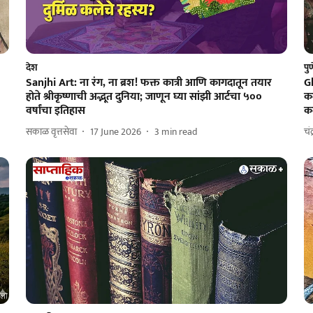
देश
पु
Sanjhi Art: ना रंग, ना ब्रश! फक्त कात्री आणि कागदातून तयार
G
होते श्रीकृष्णाची अद्भूत दुनिया; जाणून घ्या सांझी आर्टचा ५००
कल
वर्षांचा इतिहास
कल
सकाळ वृत्तसेवा
17 June 2026
3
min read
चं