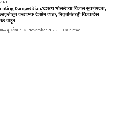
तारा
ainting Competition:'दशरथ भोसलेंच्या चित्रास सुवर्णपदक';
ाकृतीतून कलात्मक देशप्रेम व्यक्त, निवृत्तीनंतरही चित्रकलेस
तले वाहून
ाळ वृत्तसेवा
18 November 2025
1
min read