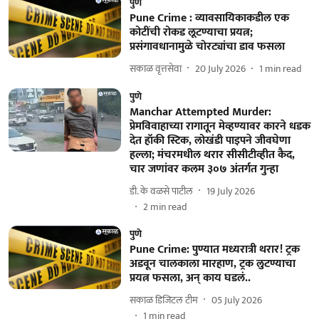
पुणे
Pune Crime : व्यावसायिकाकडील एक
कोटींची रोकड लूटण्याचा प्रयत्न;
प्रसंगावधानामुळे चोरट्यांचा डाव फसला
सकाळ वृत्तसेवा
20 July 2026
1
min read
पुणे
Manchar Attempted Murder:
प्रेमविवाहाच्या रागातून मेव्हण्यावर कारने धडक
देत हॉकी स्टिक, लोखंडी पाइपने जीवघेणा
हल्ला; मंचरमधील थरार सीसीटीव्हीत कैद,
चार जणांवर कलम ३०७ अंतर्गत गुन्हा
डी. के वळसे पाटील
19 July 2026
2
min read
पुणे
Pune Crime: पुण्यात मध्यरात्री थरार! ट्रक
अडवून चालकाला मारहाण, ट्रक लुटण्याचा
प्रयत्न फसला, अन् काय घडलं..
सकाळ डिजिटल टीम
05 July 2026
1
min read