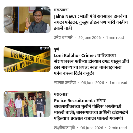
मराठवाडा
Jalna News : माजी मंत्री रावसाहेब दानवेंचा
बंगला फोडला, कुलूप तोडलं पण चोरी काहीच
झाली नाही
उमेश वाघमारे
29 June 2026
1
min read
पुणे
Loni Kalbhor Crime : चारित्र्याच्या
संशयावरून पत्नीच्या डोक्यात दगड घालून जीवे
ठार मारण्याचा प्रयत्न; स्वतः नातेवाइकाला
फोन करून दिली कबुली
सकाळ वृत्तसेवा
06 June 2026
1
min read
मराठवाडा
Police Recruitment : भंगार
व्यवसायीकाच्या मुलीने पोलिस भरतीमध्ये
मारली बाजी; बारसगावच्या अश्विनी खंडागळेने
पहिल्याच प्रयत्नात यशाला घातली गवसणी
लक्ष्मीकांत मुळे
06 June 2026
2
min read