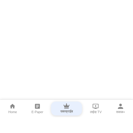
सबस्क्राईब
Home
E-Paper
लाईव्ह TV
सकाळ+