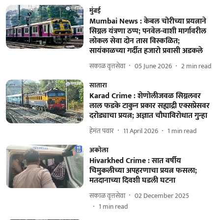
मुंबई
Mumbai News : केबल चोरीच्या प्रयत्नाने
सिग्नल यंत्रणा ठप्प; पनवेल-वाशी मार्गावरील
लोकल सेवा दोन तास विस्कळित;
सायंकाळच्या गर्दीत हजारो प्रवासी अडकले
सकाळ वृत्तसेवा
05 June 2026
2
min read
सातारा
Karad Crime : शेणोलीजवळ सिग्नलवर
लाल फडके टाकुन प्रकार सह्याद्री एक्सप्रेसवर
दरोड्याचा प्रयत्न; अज्ञात चौघाविरोधात गुन्हा
हेमंत पवार
11 April 2026
1
min read
अकोला
Hivarkhed Crime : सात वर्षीय
चिमुकलीच्या अपहरणाचा प्रयत्न फसला;
मतदानाच्या दिवशी घडली घटना
सकाळ वृत्तसेवा
02 December 2025
1
min read