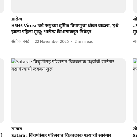
आरोग्य
सो
H5N5 Virus: 'बर्ड फ्लू'च्या दुर्मिळ विषाणूचा धोका वाढला, 'इथे'
..
झाला पहिला मृत्यू; आरोग्य विभागाकडून निवेदन
मु
संतोष कानडे
22 November 2025
2
min read
सक
सातारा
सो
क?
Satara : विंचुर्णीसह परिसरात चित्रबलाक पक्ष्यांची सारंगार
So