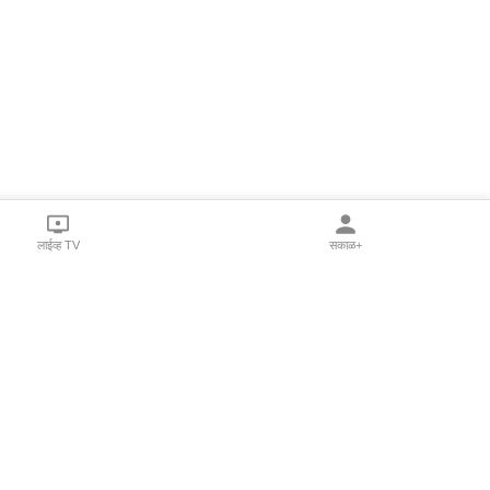
लाईव्ह TV
सकाळ+