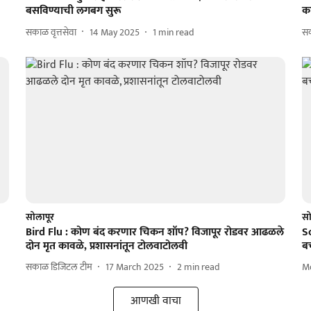
बसविण्याची लगबग सुरू
का
सकाळ वृत्तसेवा
14 May 2025
1
min read
स
सोलापूर
सो
Bird Flu : कोण बंद करणार चिकन शॉप? विजापूर रोडवर आढळले
So
दोन मृत कावळे, प्रशासनांतून टोलवाटोलवी
ब
सकाळ डिजिटल टीम
17 March 2025
2
min read
M
आणखी वाचा