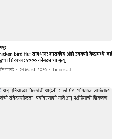
गपूर
icken bird flu: सावधान! शासकीय अंडी उबवणी केंद्रामध्ये 'बर्ड
लू'चा शिरकाव; १००० कोंबड्यांचा मृत्यू
तोष कानडे
24 March 2026
1
min read