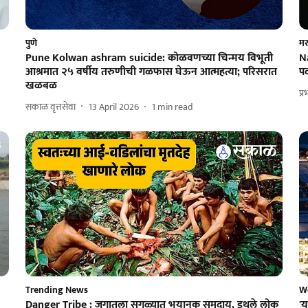
पुणे
मर
Pune Kolwan ashram suicide: कोळवणच्या चिन्मय विभूती
N
आश्रमात २५ वर्षीय तरुणीची गळफास घेऊन आत्महत्या; परिसरात
पळ
खळबळ
प्
सकाळ वृत्तसेवा
13 April 2026
1
min read
Trending News
W
Danger Tribe : जगातला सगळ्यात भयानक समुदाय, इथले लोक
'