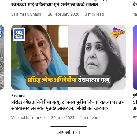
स्वतःच्या आई-वडिलांच्या मृत शरीराला कच्चे खातात
वै
Saisimran Ghashi
28 February 2026
3
min read
Y
Premier
पु
प्रसिद्ध ज्येष्ठ अभिनेत्रीचा मृत्यू; ८ दिवसांपूर्वीच निधन, राहत्या घरातच
S
संशयास्पद अवस्थेत मृतदेह आढळला, सिनेक्षेत्रात खळबळ
अं
Vrushal Karmarkar
20 June 2025
1
min read
सक
आणखी वाचा