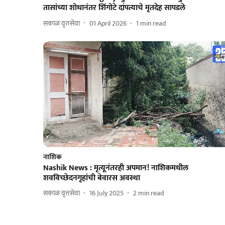
तासांच्या शोधानंतर शिंगोटे दांपत्याचे मृतदेह सापडले
सकाळ वृत्तसेवा
01 April 2026
1
min read
नाशिक
Nashik News : मृत्यूनंतरही अपमान! नाशिकमधील
शवविच्छेदनगृहांची बेवारस अवस्था
सकाळ वृत्तसेवा
16 July 2025
2
min read