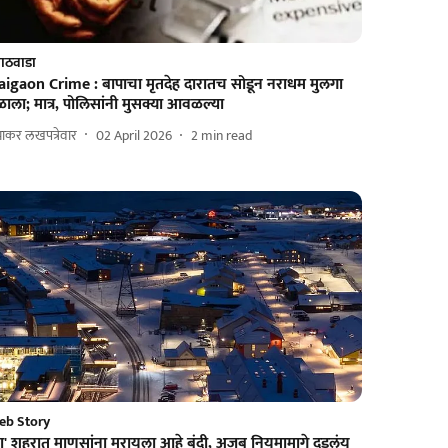
ाठवाडा
aigaon Crime : बापाचा मृतदेह दारातच सोडून नराधम मुलगा
ाला; मात्र, पोलिसांनी मुसक्या आवळल्या
रभाकर लखपत्रेवार
02 April 2026
2
min read
eb Story
या' शहरात माणसांना मरायला आहे बंदी, अजब नियमामागे दडलंय