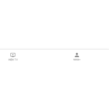
लाईव्ह TV
सकाळ+