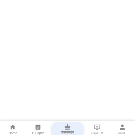
सबस्क्राईब
Home
E-Paper
लाईव्ह TV
सकाळ+