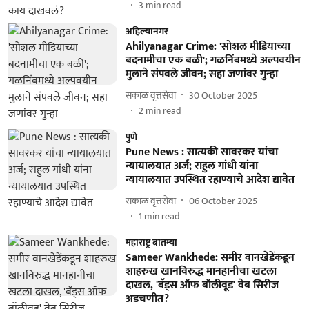
3
min read
अहिल्यानगर
Ahilyanagar Crime: 'सोशल मीडियाच्या
बदनामीचा एक बळी'; गळनिंबमध्ये अल्पवयीन
मुलाने संपवले जीवन; सहा जणांवर गुन्हा
सकाळ वृत्तसेवा
30 October 2025
2
min read
पुणे
Pune News : सात्यकी सावरकर यांचा
न्यायालयात अर्ज; राहुल गांधी यांना
न्यायालयात उपस्थित रहाण्याचे आदेश द्यावेत
सकाळ वृत्तसेवा
06 October 2025
1
min read
महाराष्ट्र बातम्या
Sameer Wankhede: समीर वानखेडेंकडून
शाहरुख खानविरुद्ध मानहानीचा खटला
दाखल, 'बॅड्स ऑफ बॉलीवूड' वेब सिरीज
अडचणीत?